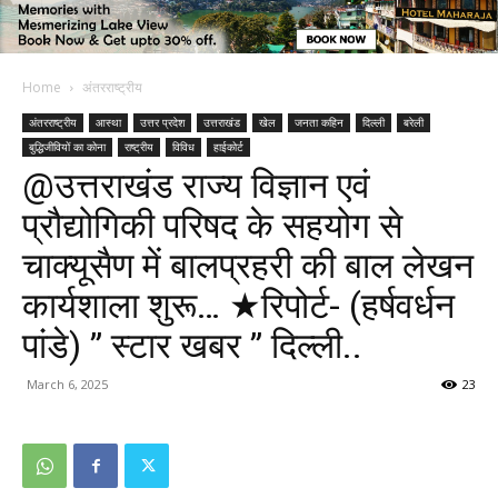
Home
अंतरराष्ट्रीय
अंतरराष्ट्रीय
आस्था
उत्तर प्रदेश
उत्तराखंड
खेल
जनता कहिन
दिल्ली
बरेली
बुद्धिजीवियों का कोना
राष्ट्रीय
विविध
हाईकोर्ट
@उत्तराखंड राज्य विज्ञान एवं
प्रौद्योगिकी परिषद के सहयोग से
चाक्यूसैण में बालप्रहरी की बाल लेखन
कार्यशाला शुरू… ★रिपोर्ट- (हर्षवर्धन
पांडे) ” स्टार खबर ” दिल्ली..
March 6, 2025
23