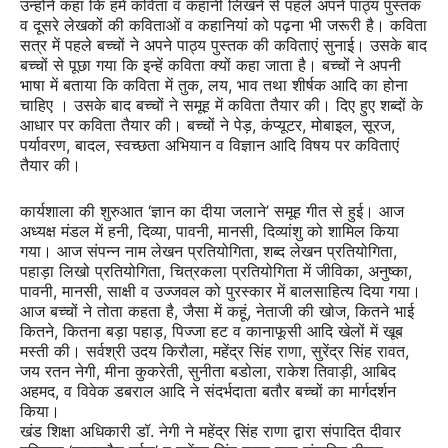
उन्होंने कहा कि हमें कविता व कहानी लिखने से पहले अपने पाठ्य पुस्तक
व दूसरे लेखकों की कविताओं व कहानियांं को पढ़ना भी जरूरी है। कविता
सत्र में पहले बच्चों ने अपने पाठ्य पुस्तक की कविताएं सुनाई। उसके बाद
बच्चों से पूछा गया कि इन्हें कविता क्यों कहा जाता है। बच्चों ने अपनी
भाषा में बताया कि कविता में तुक, लय, भाव तथा शीर्षक आदि का होना
चाहिए । उसके बाद बच्चों ने समूह में कविता तैयार की। दिए हुए शब्दों के
आधार पर कविता तैयार की। बच्चों ने पेड़, कंप्यूटर, मोबाइल, सूरज,
पर्यावरण, बादल, स्वच्छता अभियान व विज्ञान आदि विषय पर कविताएं
तैयार की।
कार्यशाला की शुरुआत ‘ज्ञान का दीया जलाने’ समूह गीत से हुई। आज
अध्यक्ष मंडल में हनी, दिव्या, पावनी, मानसी, दिव्यांशु को शामिल किया
गया। आज संपन्न नाम लेखन प्रतियोगिता, शब्द लेखन प्रतियोगिता,
पहाड़ा लिखो प्रतियोगिता, चित्रकला प्रतियोगिता में जीविका, अनुष्का,
पावनी, मानसी, साक्षी व उज्जवल को पुरस्कार में बालसाहित्य दिया गया।
आज बच्चों ने तोता कहता है, जैसा में कहूं, नेताजी की खोज, कितने भाई
कितने, कितना बड़ा पहाड़, पिज्जा हट व कानाफूसी आदि खेलों में खूब
मस्ती की। सर्वश्री उदय किरौला, महेंद्र सिंह राणा, सुरेंद्र सिंह रावत,
जय रतन नेगी, मीना कुकरेती, सुनीता बडोला, राकेश तिवाड़ी, आबिद
अहमद, व विवेक डबराल आदि ने संदर्भदाता बतौर बच्चों का मार्गदर्शन
किया।
खंड शिक्षा अधिकारी डॉ. नेगी ने महेंद्र सिंह राणा द्वारा संपादित दीवार