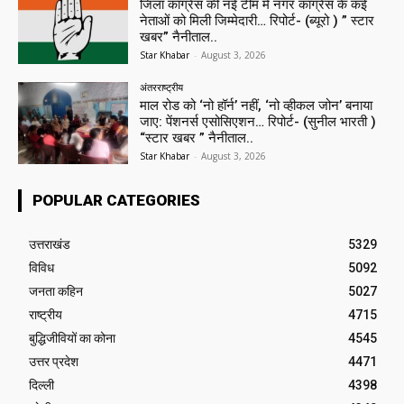
जिला कांग्रेस की नई टीम में नगर कांग्रेस के कई
नेताओं को मिली जिम्मेदारी… रिपोर्ट- (ब्यूरो ) ” स्टार
खबर” नैनीताल..
Star Khabar
-
August 3, 2026
अंतरराष्ट्रीय
माल रोड को ‘नो हॉर्न’ नहीं, ‘नो व्हीकल जोन’ बनाया
जाए: पेंशनर्स एसोसिएशन… रिपोर्ट- (सुनील भारती )
“स्टार खबर ” नैनीताल..
Star Khabar
-
August 3, 2026
POPULAR CATEGORIES
उत्तराखंड
5329
विविध
5092
जनता कहिन
5027
राष्ट्रीय
4715
बुद्धिजीवियों का कोना
4545
उत्तर प्रदेश
4471
दिल्ली
4398