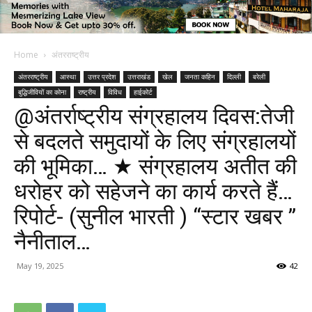
Home
अंतरराष्ट्रीय
अंतरराष्ट्रीय
आस्था
उत्तर प्रदेश
उत्तराखंड
खेल
जनता कहिन
दिल्ली
बरेली
बुद्धिजीवियों का कोना
राष्ट्रीय
विविध
हाईकोर्ट
@अंतर्राष्ट्रीय संग्रहालय दिवस:तेजी
से बदलते समुदायों के लिए संग्रहालयों
की भूमिका… ★ संग्रहालय अतीत की
धरोहर को सहेजने का कार्य करते हैं…
रिपोर्ट- (सुनील भारती ) “स्टार खबर ”
नैनीताल…
May 19, 2025
42