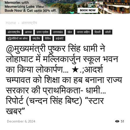
Home
अंतरराष्ट्रीय
अंतरराष्ट्रीय
आस्था
उत्तर प्रदेश
उत्तराखंड
खेल
जनता कहिन
दिल्ली
बरेली
बुद्धिजीवियों का कोना
राष्ट्रीय
विविध
हाईकोर्ट
@मुख्यमंत्री पुष्कर सिंह धामी ने
लोहाघाट में मल्लिकार्जुन स्कूल भवन
का किया लोकार्पण… ★.;आदर्श
चम्पावत को शिक्षा का हब बनाना राज्य
सरकार की प्राथमिकता- धामी…
रिपोर्ट (चन्दन सिंह बिष्ट) “स्टार
खबर”
December 6, 2024
51