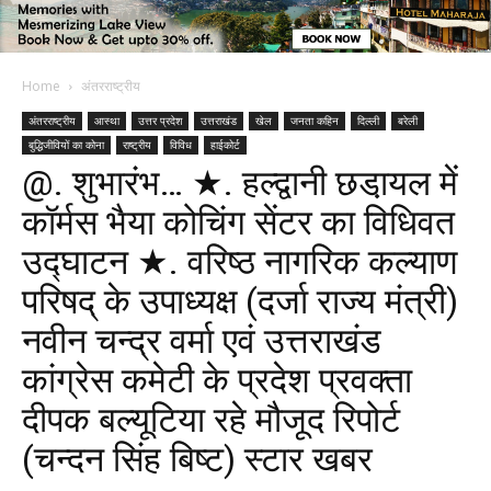
Home
अंतरराष्ट्रीय
अंतरराष्ट्रीय
आस्था
उत्तर प्रदेश
उत्तराखंड
खेल
जनता कहिन
दिल्ली
बरेली
बुद्धिजीवियों का कोना
राष्ट्रीय
विविध
हाईकोर्ट
@. शुभारंभ… ★. हल्द्वानी छडा़यल में
कॉर्मस भैया कोचिंग सेंटर का विधिवत
उद्घाटन ★. वरिष्ठ नागरिक कल्याण
परिषद् के उपाध्यक्ष (दर्जा राज्य मंत्री)
नवीन चन्द्र वर्मा एवं उत्तराखंड
कांग्रेस कमेटी के प्रदेश प्रवक्ता
दीपक बल्यूटिया रहे मौजूद रिपोर्ट
(चन्दन सिंह बिष्ट) स्टार खबर