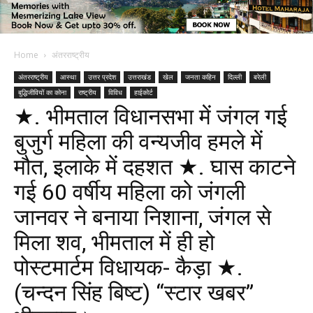
Home
अंतरराष्ट्रीय
अंतरराष्ट्रीय
आस्था
उत्तर प्रदेश
उत्तराखंड
खेल
जनता कहिन
दिल्ली
बरेली
बुद्धिजीवियों का कोना
राष्ट्रीय
विविध
हाईकोर्ट
★. भीमताल विधानसभा में जंगल गई
बुजुर्ग महिला की वन्यजीव हमले में
मौत, इलाके में दहशत ★. घास काटने
गई 60 वर्षीय महिला को जंगली
जानवर ने बनाया निशाना, जंगल से
मिला शव, भीमताल में ही हो
पोस्टमार्टम विधायक- कैड़ा ★.
(चन्दन सिंह बिष्ट) “स्टार खबर”