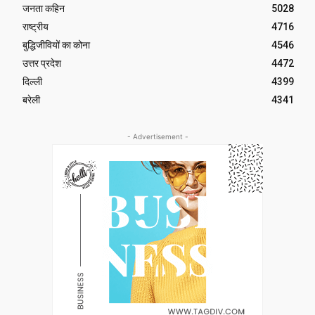
जनता कहिन
5028
राष्ट्रीय
4716
बुद्धिजीवियों का कोना
4546
उत्तर प्रदेश
4472
दिल्ली
4399
बरेली
4341
- Advertisement -