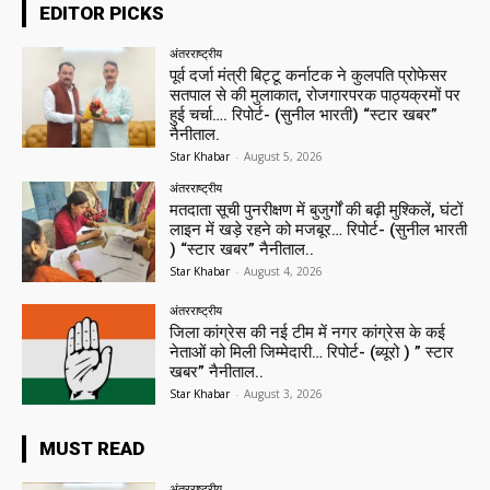
EDITOR PICKS
अंतरराष्ट्रीय
पूर्व दर्जा मंत्री बिट्टू कर्नाटक ने कुलपति प्रोफेसर
सतपाल से की मुलाकात, रोजगारपरक पाठ्यक्रमों पर
हुई चर्चा…. रिपोर्ट- (सुनील भारती) “स्टार खबर”
नैनीताल.
Star Khabar
-
August 5, 2026
अंतरराष्ट्रीय
मतदाता सूची पुनरीक्षण में बुजुर्गों की बढ़ी मुश्किलें, घंटों
लाइन में खड़े रहने को मजबूर… रिपोर्ट- (सुनील भारती
) “स्टार खबर” नैनीताल..
Star Khabar
-
August 4, 2026
अंतरराष्ट्रीय
जिला कांग्रेस की नई टीम में नगर कांग्रेस के कई
नेताओं को मिली जिम्मेदारी… रिपोर्ट- (ब्यूरो ) ” स्टार
खबर” नैनीताल..
Star Khabar
-
August 3, 2026
MUST READ
अंतरराष्ट्रीय