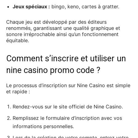
Jeux spéciaux :
bingo, keno, cartes à gratter.
Chaque jeu est développé par des éditeurs
renommés, garantissant une qualité graphique et
sonore irréprochable ainsi qu’un fonctionnement
équitable.
Comment s’inscrire et utiliser un
nine casino promo code ?
Le processus d’inscription sur Nine Casino est simple
et rapide :
Rendez-vous sur le site officiel de Nine Casino.
Remplissez le formulaire d’inscription avec vos
informations personnelles.
Lors de la création de votre compte, entrez votre