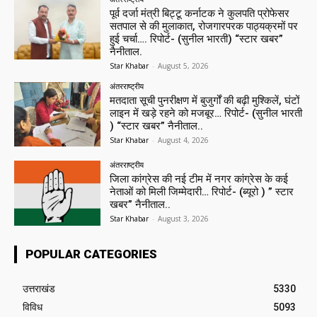
पूर्व दर्जा मंत्री बिट्टू कर्नाटक ने कुलपति प्रोफेसर
सतपाल से की मुलाकात, रोजगारपरक पाठ्यक्रमों पर
हुई चर्चा…. रिपोर्ट- (सुनील भारती) “स्टार खबर”
नैनीताल.
Star Khabar
-
August 5, 2026
अंतरराष्ट्रीय
मतदाता सूची पुनरीक्षण में बुजुर्गों की बढ़ी मुश्किलें, घंटों
लाइन में खड़े रहने को मजबूर… रिपोर्ट- (सुनील भारती
) “स्टार खबर” नैनीताल..
Star Khabar
-
August 4, 2026
अंतरराष्ट्रीय
जिला कांग्रेस की नई टीम में नगर कांग्रेस के कई
नेताओं को मिली जिम्मेदारी… रिपोर्ट- (ब्यूरो ) ” स्टार
खबर” नैनीताल..
Star Khabar
-
August 3, 2026
POPULAR CATEGORIES
उत्तराखंड
5330
विविध
5093