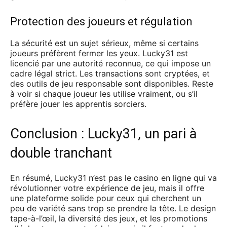
Protection des joueurs et régulation
La sécurité est un sujet sérieux, même si certains
joueurs préfèrent fermer les yeux. Lucky31 est
licencié par une autorité reconnue, ce qui impose un
cadre légal strict. Les transactions sont cryptées, et
des outils de jeu responsable sont disponibles. Reste
à voir si chaque joueur les utilise vraiment, ou s’il
préfère jouer les apprentis sorciers.
Conclusion : Lucky31, un pari à
double tranchant
En résumé, Lucky31 n’est pas le casino en ligne qui va
révolutionner votre expérience de jeu, mais il offre
une plateforme solide pour ceux qui cherchent un
peu de variété sans trop se prendre la tête. Le design
tape-à-l’œil, la diversité des jeux, et les promotions