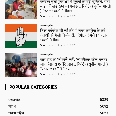
मतदाता सूची पुनरीक्षण में बुजुर्गों की बढ़ी मुश्किलें, घंटों
लाइन में खड़े रहने को मजबूर… रिपोर्ट- (सुनील भारती
) “स्टार खबर” नैनीताल..
Star Khabar
-
August 4, 2026
अंतरराष्ट्रीय
जिला कांग्रेस की नई टीम में नगर कांग्रेस के कई
नेताओं को मिली जिम्मेदारी… रिपोर्ट- (ब्यूरो ) ” स्टार
खबर” नैनीताल..
Star Khabar
-
August 3, 2026
अंतरराष्ट्रीय
माल रोड को ‘नो हॉर्न’ नहीं, ‘नो व्हीकल जोन’ बनाया
जाए: पेंशनर्स एसोसिएशन… रिपोर्ट- (सुनील भारती )
“स्टार खबर ” नैनीताल..
Star Khabar
-
August 3, 2026
POPULAR CATEGORIES
उत्तराखंड
5329
विविध
5092
जनता कहिन
5027