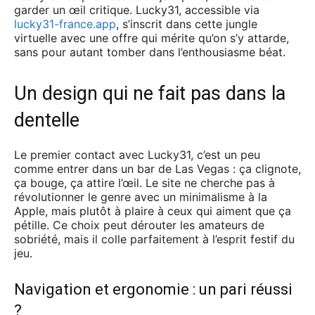
garder un œil critique. Lucky31, accessible via
lucky31-france.app
, s’inscrit dans cette jungle
virtuelle avec une offre qui mérite qu’on s’y attarde,
sans pour autant tomber dans l’enthousiasme béat.
Un design qui ne fait pas dans la
dentelle
Le premier contact avec Lucky31, c’est un peu
comme entrer dans un bar de Las Vegas : ça clignote,
ça bouge, ça attire l’œil. Le site ne cherche pas à
révolutionner le genre avec un minimalisme à la
Apple, mais plutôt à plaire à ceux qui aiment que ça
pétille. Ce choix peut dérouter les amateurs de
sobriété, mais il colle parfaitement à l’esprit festif du
jeu.
Navigation et ergonomie : un pari réussi
?