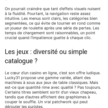
On pourrait craindre que tant d’effets visuels nuisent
à la fluidité. Pourtant, la navigation reste assez
intuitive. Les menus sont clairs, les catégories bien
segmentées, ce qui évite de tourner en rond comme
un joueur de roulette après une série de pertes. Les
temps de chargement sont raisonnables, un point
crucial quand l’impatience guette à chaque clic.
Les jeux : diversité ou simple
catalogue ?
Le cœur d’un casino en ligne, c’est son offre ludique.
Lucky31 propose une gamme variée, allant des
machines à sous aux jeux de table classiques. Mais
est-ce que quantité rime avec qualité ? Pas toujours.
Certains titres semblent sortir d’un vieux chapeau,
tandis que d’autres affichent des graphismes à
couper le souffle. Un vrai patchwork qui peut
dérouter les puristes.