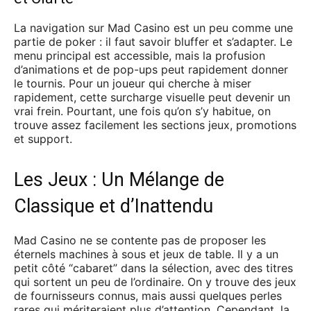
La navigation sur Mad Casino est un peu comme une
partie de poker : il faut savoir bluffer et s’adapter. Le
menu principal est accessible, mais la profusion
d’animations et de pop-ups peut rapidement donner
le tournis. Pour un joueur qui cherche à miser
rapidement, cette surcharge visuelle peut devenir un
vrai frein. Pourtant, une fois qu’on s’y habitue, on
trouve assez facilement les sections jeux, promotions
et support.
Les Jeux : Un Mélange de
Classique et d’Inattendu
Mad Casino ne se contente pas de proposer les
éternels machines à sous et jeux de table. Il y a un
petit côté “cabaret” dans la sélection, avec des titres
qui sortent un peu de l’ordinaire. On y trouve des jeux
de fournisseurs connus, mais aussi quelques perles
rares qui mériteraient plus d’attention. Cependant, la