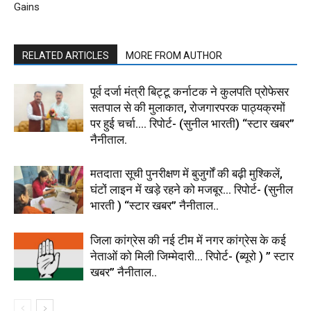
Gains
RELATED ARTICLES
MORE FROM AUTHOR
पूर्व दर्जा मंत्री बिट्टू कर्नाटक ने कुलपति प्रोफेसर
सतपाल से की मुलाकात, रोजगारपरक पाठ्यक्रमों
पर हुई चर्चा…. रिपोर्ट- (सुनील भारती) “स्टार खबर”
नैनीताल.
मतदाता सूची पुनरीक्षण में बुजुर्गों की बढ़ी मुश्किलें,
घंटों लाइन में खड़े रहने को मजबूर… रिपोर्ट- (सुनील
भारती ) “स्टार खबर” नैनीताल..
जिला कांग्रेस की नई टीम में नगर कांग्रेस के कई
नेताओं को मिली जिम्मेदारी… रिपोर्ट- (ब्यूरो ) ” स्टार
खबर” नैनीताल..