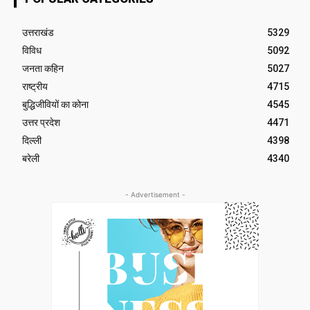
उत्तराखंड
5329
विविध
5092
जनता कहिन
5027
राष्ट्रीय
4715
बुद्धिजीवियों का कोना
4545
उत्तर प्रदेश
4471
दिल्ली
4398
बरेली
4340
- Advertisement -