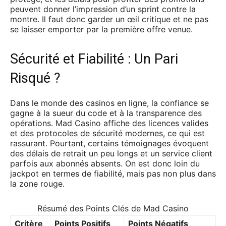
peuvent donner l’impression d’un sprint contre la
montre. Il faut donc garder un œil critique et ne pas
se laisser emporter par la première offre venue.
Sécurité et Fiabilité : Un Pari
Risqué ?
Dans le monde des casinos en ligne, la confiance se
gagne à la sueur du code et à la transparence des
opérations. Mad Casino affiche des licences valides
et des protocoles de sécurité modernes, ce qui est
rassurant. Pourtant, certains témoignages évoquent
des délais de retrait un peu longs et un service client
parfois aux abonnés absents. On est donc loin du
jackpot en termes de fiabilité, mais pas non plus dans
la zone rouge.
Résumé des Points Clés de Mad Casino
Critère
Points Positifs
Points Négatifs