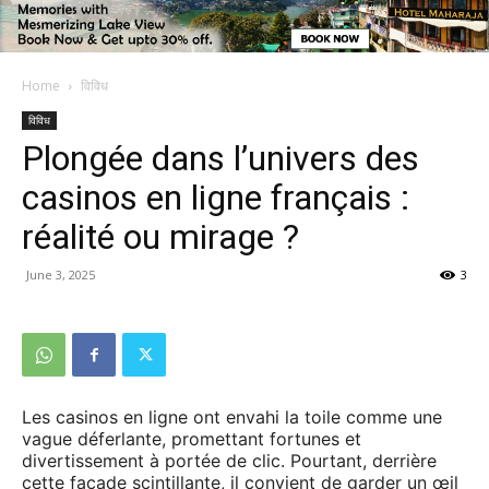
Home
विविध
विविध
Plongée dans l’univers des
casinos en ligne français :
réalité ou mirage ?
June 3, 2025
3
Les casinos en ligne ont envahi la toile comme une
vague déferlante, promettant fortunes et
divertissement à portée de clic. Pourtant, derrière
cette façade scintillante, il convient de garder un œil