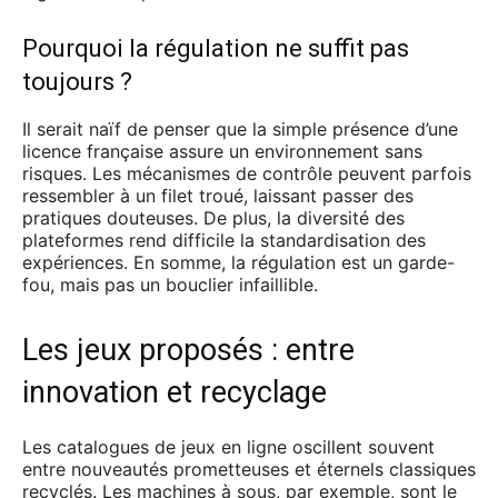
Pourquoi la régulation ne suffit pas
toujours ?
Il serait naïf de penser que la simple présence d’une
licence française assure un environnement sans
risques. Les mécanismes de contrôle peuvent parfois
ressembler à un filet troué, laissant passer des
pratiques douteuses. De plus, la diversité des
plateformes rend difficile la standardisation des
expériences. En somme, la régulation est un garde-
fou, mais pas un bouclier infaillible.
Les jeux proposés : entre
innovation et recyclage
Les catalogues de jeux en ligne oscillent souvent
entre nouveautés prometteuses et éternels classiques
recyclés. Les machines à sous, par exemple, sont le