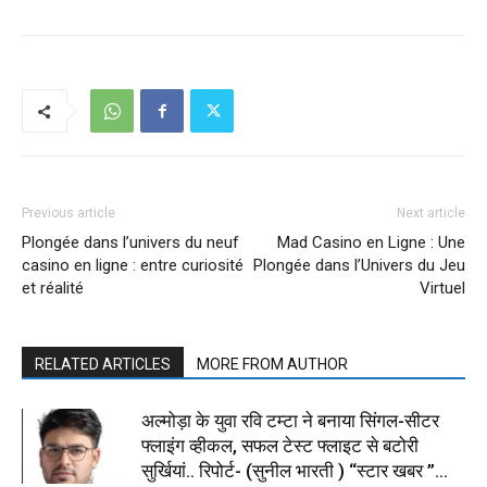
Previous article
Next article
Plongée dans l’univers du neuf
Mad Casino en Ligne : Une
casino en ligne : entre curiosité
Plongée dans l’Univers du Jeu
et réalité
Virtuel
RELATED ARTICLES
MORE FROM AUTHOR
अल्मोड़ा के युवा रवि टम्टा ने बनाया सिंगल-सीटर
फ्लाइंग व्हीकल, सफल टेस्ट फ्लाइट से बटोरी
सुर्खियां.. रिपोर्ट- (सुनील भारती ) “स्टार खबर ”...