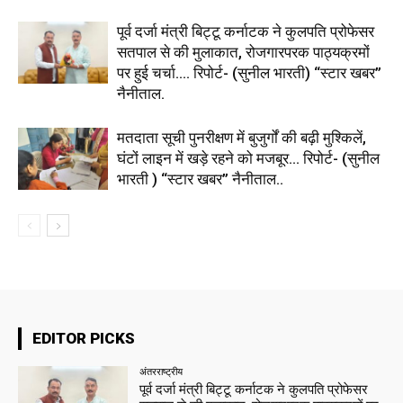
पूर्व दर्जा मंत्री बिट्टू कर्नाटक ने कुलपति प्रोफेसर
सतपाल से की मुलाकात, रोजगारपरक पाठ्यक्रमों
पर हुई चर्चा…. रिपोर्ट- (सुनील भारती) “स्टार खबर”
नैनीताल.
मतदाता सूची पुनरीक्षण में बुजुर्गों की बढ़ी मुश्किलें,
घंटों लाइन में खड़े रहने को मजबूर… रिपोर्ट- (सुनील
भारती ) “स्टार खबर” नैनीताल..
EDITOR PICKS
अंतरराष्ट्रीय
पूर्व दर्जा मंत्री बिट्टू कर्नाटक ने कुलपति प्रोफेसर