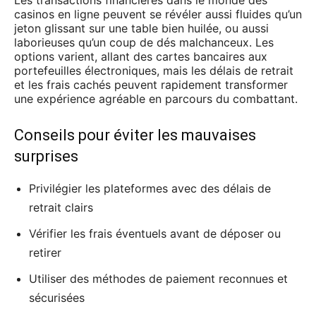
Les transactions financières dans le monde des
casinos en ligne peuvent se révéler aussi fluides qu’un
jeton glissant sur une table bien huilée, ou aussi
laborieuses qu’un coup de dés malchanceux. Les
options varient, allant des cartes bancaires aux
portefeuilles électroniques, mais les délais de retrait
et les frais cachés peuvent rapidement transformer
une expérience agréable en parcours du combattant.
Conseils pour éviter les mauvaises
surprises
Privilégier les plateformes avec des délais de
retrait clairs
Vérifier les frais éventuels avant de déposer ou
retirer
Utiliser des méthodes de paiement reconnues et
sécurisées