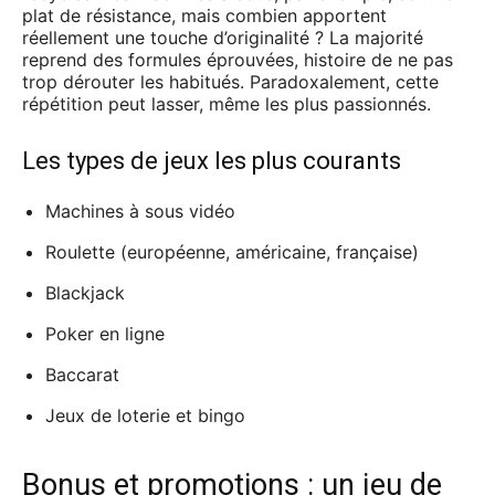
plat de résistance, mais combien apportent
réellement une touche d’originalité ? La majorité
reprend des formules éprouvées, histoire de ne pas
trop dérouter les habitués. Paradoxalement, cette
répétition peut lasser, même les plus passionnés.
Les types de jeux les plus courants
Machines à sous vidéo
Roulette (européenne, américaine, française)
Blackjack
Poker en ligne
Baccarat
Jeux de loterie et bingo
Bonus et promotions : un jeu de