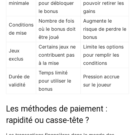
minimale
pour débloquer
pouvoir retirer les
le bonus
gains
Nombre de fois
Augmente le
Conditions
où le bonus doit
risque de perdre le
de mise
être joué
bonus
Certains jeux ne
Limite les options
Jeux
contribuent pas
pour remplir les
exclus
à la mise
conditions
Temps limité
Durée de
Pression accrue
pour utiliser le
validité
sur le joueur
bonus
Les méthodes de paiement :
rapidité ou casse-tête ?