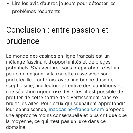
Lire les avis d’autres joueurs pour détecter les
problèmes récurrents
Conclusion : entre passion et
prudence
Le monde des casinos en ligne français est un
mélange fascinant d’opportunités et de pièges
potentiels. S’y aventurer sans préparation, c’est un
peu comme jouer à la roulette russe avec son
portefeuille. Toutefois, avec une bonne dose de
scepticisme, une lecture attentive des conditions et
une sélection rigoureuse des sites, il est possible de
profiter de cette forme de divertissement sans se
brûler les ailes. Pour ceux qui souhaitent approfondir
leur connaissance,
madcasino-francais.com
propose
une approche moins consensuelle et plus critique que
la moyenne, ce qui n’est pas un luxe dans ce
domaine.