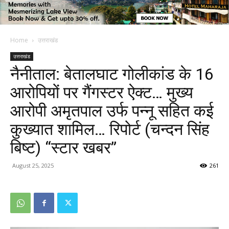
Home
उत्तराखंड
उत्तराखंड
नैनीताल: बेतालघाट गोलीकांड के 16
आरोपियों पर गैंगस्टर ऐक्ट… मुख्य
आरोपी अमृतपाल उर्फ पन्नू सहित कई
कुख्यात शामिल… रिपोर्ट (चन्दन सिंह
बिष्ट) “स्टार खबर”
August 25, 2025
261