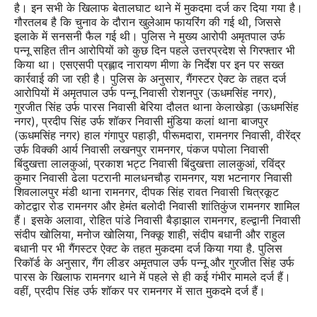
है। इन सभी के खिलाफ बेतालघाट थाने में मुकदमा दर्ज कर दिया गया है।
गौरतलब है कि चुनाव के दौरान खुलेआम फायरिंग की गई थी, जिससे
इलाके में सनसनी फैल गई थी। पुलिस ने मुख्य आरोपी अमृतपाल उर्फ
पन्नू सहित तीन आरोपियों को कुछ दिन पहले उत्तरप्रदेश से गिरफ्तार भी
किया था। एसएसपी प्रह्लाद नारायण मीणा के निर्देश पर इन पर सख्त
कार्रवाई की जा रही है। पुलिस के अनुसार, गैंगस्टर ऐक्ट के तहत दर्ज
आरोपियों में अमृतपाल उर्फ पन्नू निवासी रोशनपुर (ऊधमसिंह नगर),
गुरजीत सिंह उर्फ पारस निवासी बेरिया दौलत थाना केलाखेड़ा (ऊधमसिंह
नगर), प्रदीप सिंह उर्फ शॉकर निवासी मुंडिया कलां थाना बाजपुर
(ऊधमसिंह नगर) हाल गंगापुर पहाड़ी, पीरूमदारा, रामनगर निवासी, वीरेंद्र
उर्फ विक्की आर्य निवासी लखनपुर रामनगर, पंकज पपोला निवासी
बिंदुखत्ता लालकुआं, प्रकाश भट्ट निवासी बिंदुखत्ता लालकुआं, रविंद्र
कुमार निवासी ढेला पटरानी मालधनचौड़ रामनगर, यश भटनागर निवासी
शिवलालपुर मंडी थाना रामनगर, दीपक सिंह रावत निवासी चित्रकूट
कोटद्वार रोड रामनगर और हेमंत बलोदी निवासी शांतिकुंज रामनगर शामिल
हैं। इसके अलावा, रोहित पांडे निवासी बैड़ाझाल रामनगर, हल्द्वानी निवासी
संदीप खोलिया, मनोज खोलिया, निक्कू शाही, संदीप बधानी और राहुल
बधानी पर भी गैंगस्टर ऐक्ट के तहत मुकदमा दर्ज किया गया है. पुलिस
रिकॉर्ड के अनुसार, गैंग लीडर अमृतपाल उर्फ पन्नू और गुरजीत सिंह उर्फ
पारस के खिलाफ रामनगर थाने में पहले से ही कई गंभीर मामले दर्ज हैं।
वहीं, प्रदीप सिंह उर्फ शॉकर पर रामनगर में सात मुकदमे दर्ज हैं।