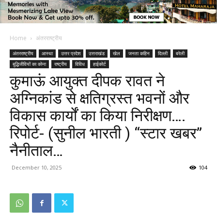
Home
अंतरराष्ट्रीय
अंतरराष्ट्रीय
आस्था
उत्तर प्रदेश
उत्तराखंड
खेल
जनता कहिन
दिल्ली
बरेली
बुद्धिजीवियों का कोना
राष्ट्रीय
विविध
हाईकोर्ट
कुमाऊं आयुक्त दीपक रावत ने
अग्निकांड से क्षतिग्रस्त भवनों और
विकास कार्यों का किया निरीक्षण….
रिपोर्ट- (सुनील भारती ) “स्टार खबर”
नैनीताल…
December 10, 2025
104