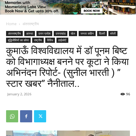
Home
अंतरराष्ट्रीय
अंतरराष्ट्रीय
आस्था
उत्तर प्रदेश
उत्तराखंड
खेल
जनता कहिन
दिल्ली
बरेली
बुद्धिजीवियों का कोना
राष्ट्रीय
विविध
हाईकोर्ट
कुमाऊँ विश्वविद्यालय में डॉ पूनम बिष्ट
को विभागाध्यक्ष बनने पर कूटा ने किया
अभिनंदन रिपोर्ट- (सुनील भारती ) ”
स्टार खबर” नैनीताल..
January 2, 2026
96