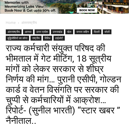
Home
अंतरराष्ट्रीय
अंतरराष्ट्रीय
आस्था
उत्तर प्रदेश
उत्तराखंड
खेल
जनता कहिन
दिल्ली
बरेली
बुद्धिजीवियों का कोना
राष्ट्रीय
विविध
हाईकोर्ट
राज्य कर्मचारी संयुक्त परिषद की
भीमताल में गेट मीटिंग, 18 सूत्रीय
मांगों को लेकर सरकार से शीघ्र
निर्णय की मांग… पुरानी एसीपी, गोल्डन
कार्ड व वेतन विसंगति पर सरकार की
चुप्पी से कर्मचारियों में आक्रोश…
रिपोर्ट- (सुनील भारती) “स्टार खबर ”
नैनीताल..