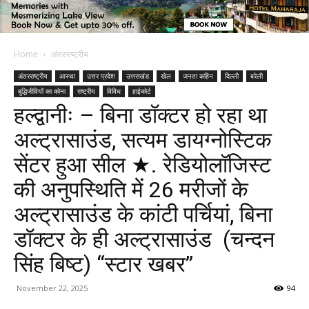
Home
अंतरराष्ट्रीय
अंतरराष्ट्रीय
आस्था
उत्तर प्रदेश
उत्तराखंड
खेल
जनता कहिन
दिल्ली
बरेली
बुद्धिजीवियों का कोना
राष्ट्रीय
विविध
हाईकोर्ट
हल्द्वानीः – बिना डॉक्टर हो रहा था
अल्ट्रासाउंड, सत्यम डायग्नोस्टिक
सेंटर हुआ सील ★. रेडियोलॉजिस्ट
की अनुपस्थिति में 26 मरीजों के
अल्ट्रासाउंड के कांटी पर्चियां, बिना
डॉक्टर के ही अल्ट्रासाउंड (चन्दन
सिंह बिष्ट) “स्टार खबर”
November 22, 2025
94