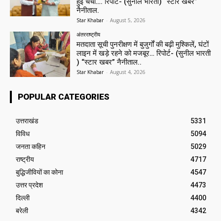
हुई चर्चा…. रिपोर्ट- (सुनील भारती) “स्टार खबर”
नैनीताल.
Star Khabar
-
August 5, 2026
अंतरराष्ट्रीय
मतदाता सूची पुनरीक्षण में बुजुर्गों की बढ़ी मुश्किलें, घंटों
लाइन में खड़े रहने को मजबूर… रिपोर्ट- (सुनील भारती
) “स्टार खबर” नैनीताल..
Star Khabar
-
August 4, 2026
POPULAR CATEGORIES
उत्तराखंड
5331
विविध
5094
जनता कहिन
5029
राष्ट्रीय
4717
बुद्धिजीवियों का कोना
4547
उत्तर प्रदेश
4473
दिल्ली
4400
बरेली
4342