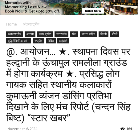
Home
अंतरराष्ट्रीय
अंतरराष्ट्रीय
आस्था
उत्तर प्रदेश
उत्तराखंड
खेल
जनता कहिन
दिल्ली
बरेली
बुद्धिजीवियों का कोना
राष्ट्रीय
विविध
हाईकोर्ट
@. आयोजन… ★. स्थापना दिवस पर
हल्द्वानी के ऊंचापुल रामलीला ग्राउंड
में होगा कार्यक्रम ★. प्रसिद्ध लोग
गायक सहित स्थानीय कलाकारों
कुमाऊनी व्यंजन डांसिंग प्रतिभा
दिखाने के लिए मंच रिपोर्ट (चन्दन सिंह
बिष्ट) “स्टार खबर”
November 6, 2024
164