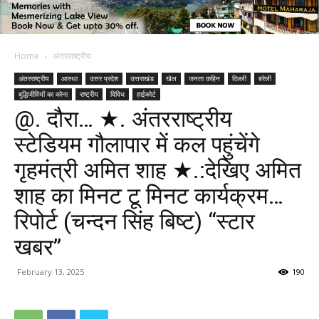
Home
अंतरराष्ट्रीय
अंतरराष्ट्रीय
आस्था
उत्तर प्रदेश
उत्तराखंड
खेल
जनता कहिन
दिल्ली
बरेली
बुद्धिजीवियों का कोना
राष्ट्रीय
विविध
हाईकोर्ट
@. दौरा… ★. अंतरराष्ट्रीय
स्टेडियम गौलापार में कल पहुंचेंगे
गृहमंत्री अमित शाह ★.:देखिए अमित
शाह का मिनट टू मिनट कार्यक्रम…
रिपोर्ट (चन्दन सिंह बिष्ट) “स्टार
खबर”
February 13, 2025
190