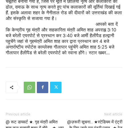
चबूतरा बनाया गया है, जिस पर मूर्ति में छोलिया नृत्य और कलाकारों की
ढोल, दमाऊ के साथ नृत्य करते हुए पांच कलाकारों की मूर्तियां दिखाई गई
हैं. इसके अलावा शहर के नैनीताल रोड की दीवारों को उत्तराखंड की कला
और संस्कृति से सजाया गया है।
आपको बता दें
कि केन्द्रीय गृह मंत्री और सहकारिता मंत्री अमित शाह अपराह्न 3ः10
बजे बरेली एयरपोर्ट से प्रस्थान कर 3ः40 बजे आर्मी हैलीपैड हल्द्वानी
पहुचेंगे जहां से गृहमंत्री अमित शाह कार द्वारा प्रस्थान कर 4 बजे
अन्तर्राष्टीय स्पोर्टस काम्लेक्स गौलापार पहुंचेंगे अमित शाह 5ः25 बजे
गौलापार हैलीपैड से बरेली एयरपोर्ट को रवाना होेंगे। स्टार खबर…
Previous article
Next article
@ रूट डायवर्ट ★. गृह मंत्री अमित
@ज़रूरी सूचना… ★स्टेडियम में एंट्री
शाह कल हल्द्वानी शहर में होंगे … ★. आप
के लिए जाने पूरा एंट्री प्लान.. ★ रेड