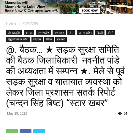
Home
अंतरराष्ट्रीय
अंतरराष्ट्रीय
आस्था
उत्तर प्रदेश
उत्तराखंड
खेल
जनता कहिन
दिल्ली
बरेली
बुद्धिजीवियों का कोना
राष्ट्रीय
विविध
हाईकोर्ट
@. बैठक… ★ सड़क सुरक्षा समिति
की बैठक जिलाधिकारी नवनीत पांडे
की अध्यक्षता में सम्पन्न ★. मेले से पूर्व
सड़क सुरक्षा व यातायात व्यवस्था को
लेकर जिला प्रशासन सतर्क रिपोर्ट
(चन्दन सिंह बिष्ट) “स्टार खबर”
May 28, 2025
54