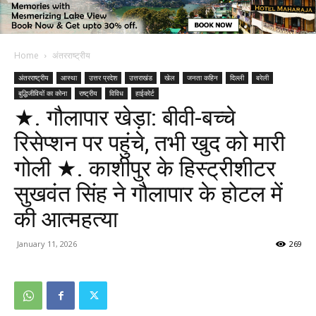
Home
अंतरराष्ट्रीय
अंतरराष्ट्रीय
आस्था
उत्तर प्रदेश
उत्तराखंड
खेल
जनता कहिन
दिल्ली
बरेली
बुद्धिजीवियों का कोना
राष्ट्रीय
विविध
हाईकोर्ट
★. गौलापार खेड़ा: बीवी-बच्चे
रिसेप्शन पर पहुंचे, तभी खुद को मारी
गोली ★. काशीपुर के हिस्ट्रीशीटर
सुखवंत सिंह ने गौलापार के होटल में
की आत्महत्या
January 11, 2026
269