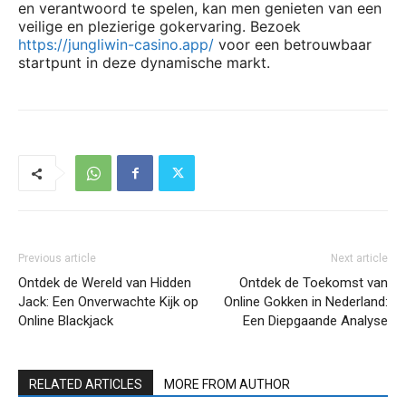
en verantwoord te spelen, kan men genieten van een
veilige en plezierige gokervaring. Bezoek
https://jungliwin-casino.app/
voor een betrouwbaar
startpunt in deze dynamische markt.
Previous article
Next article
Ontdek de Wereld van Hidden
Ontdek de Toekomst van
Jack: Een Onverwachte Kijk op
Online Gokken in Nederland:
Online Blackjack
Een Diepgaande Analyse
RELATED ARTICLES
MORE FROM AUTHOR