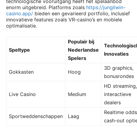
technologische vooruitgang heeft het spelaanbod
enorm uitgebreid. Platforms zoals
https://jungliwin-
casino.app/
bieden een gevarieerd portfolio, inclusief
innovatieve features zoals VR-casino’s en mobiele
optimalisatie.
Populair bij
Technologisc
Speltype
Nederlandse
Innovaties
Spelers
3D graphics,
Gokkasten
Hoog
bonusrondes
HD streaming,
Live Casino
Medium
interactieve
dealers
Realtime odds
Sportweddenschappen
Laag
cash-out opti