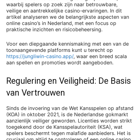
waarbij spelers op zoek zijn naar betrouwbare,
veilige en aantrekkelijke casino-ervaringen. In dit
artikel analyseren we de belangrijkste aspecten van
online casino’s in Nederland, met een focus op
praktische inzichten en risicobeheersing.
Voor een diepgaande kennismaking met een van de
toonaangevende platforms kunt u terecht op
https://jungliwin-casino.app/
, waar een breed scala
aan spellen en promoties wordt aangeboden.
Regulering en Veiligheid: De Basis
van Vertrouwen
Sinds de invoering van de Wet Kansspelen op afstand
(KOA) in oktober 2021, is de Nederlandse gokmarkt
aanzienlijk veiliger geworden. Licenties worden strikt
toegekend door de Kansspelautoriteit (KSA), wat
spelers beschermt tegen malafide aanbieders. Het is
cruciaal om altijd te controleren of een online casino