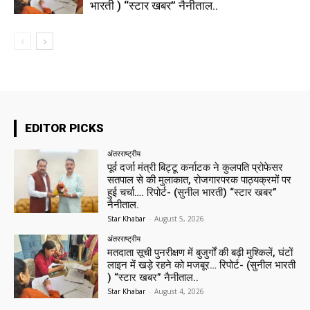
भारती ) “स्टार खबर” नैनीताल..
EDITOR PICKS
अंतरराष्ट्रीय
पूर्व दर्जा मंत्री बिट्टू कर्नाटक ने कुलपति प्रोफेसर
सतपाल से की मुलाकात, रोजगारपरक पाठ्यक्रमों पर
हुई चर्चा…. रिपोर्ट- (सुनील भारती) “स्टार खबर”
नैनीताल.
Star Khabar
-
August 5, 2026
अंतरराष्ट्रीय
मतदाता सूची पुनरीक्षण में बुजुर्गों की बढ़ी मुश्किलें, घंटों
लाइन में खड़े रहने को मजबूर… रिपोर्ट- (सुनील भारती
) “स्टार खबर” नैनीताल..
Star Khabar
-
August 4, 2026