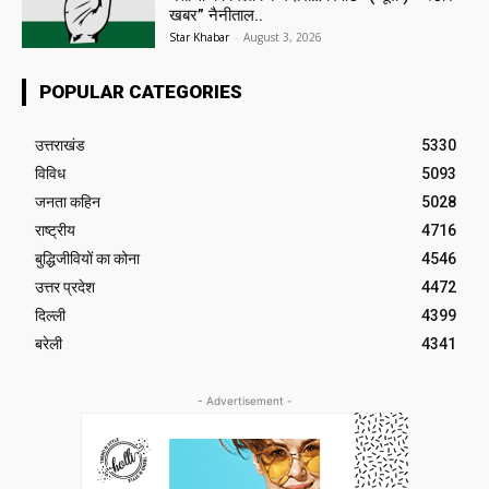
खबर” नैनीताल..
Star Khabar
-
August 3, 2026
POPULAR CATEGORIES
उत्तराखंड
5330
विविध
5093
जनता कहिन
5028
राष्ट्रीय
4716
बुद्धिजीवियों का कोना
4546
उत्तर प्रदेश
4472
दिल्ली
4399
बरेली
4341
- Advertisement -