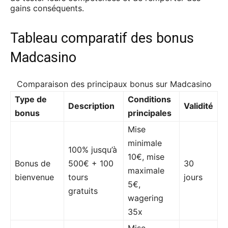
gains conséquents.
Tableau comparatif des bonus
Madcasino
Comparaison des principaux bonus sur Madcasino
Type de
Conditions
Description
Validité
bonus
principales
Mise
minimale
100% jusqu’à
10€, mise
Bonus de
500€ + 100
30
maximale
bienvenue
tours
jours
5€,
gratuits
wagering
35x