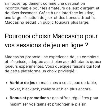
s’impose rapidement comme une destination
incontournable pour les amateurs de jeux d’argent et
de divertissement. Grâce à une interface intuitive,
une large sélection de jeux et des bonus attractifs,
Madcasino séduit un public toujours plus large.
Pourquoi choisir Madcasino pour
vos sessions de jeu en ligne ?
Madcasino propose une expérience de jeu complète
et sécurisée, adaptée aussi bien aux débutants qu’aux
joueurs expérimentés. Voici quelques raisons qui font
de cette plateforme un choix privilégié :
Variété de jeux :
machines à sous, jeux de table,
poker, blackjack, roulette et bien plus encore.
Bonus et promotions :
des offres régulières pour
maximiser vos gains et prolonger le plaisir.