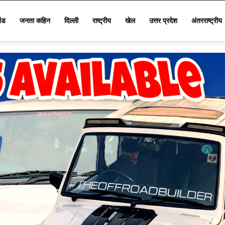
खंड
जनता कहिन
दिल्ली
राष्ट्रीय
खेल
उत्तर प्रदेश
अंतरराष्ट्रीय