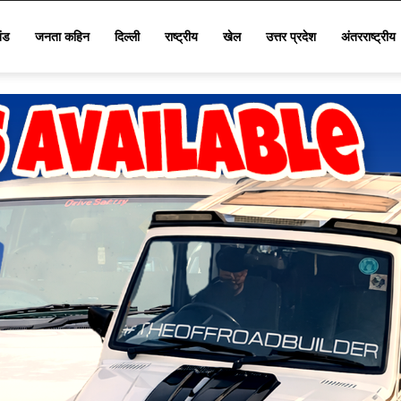
खंड
जनता कहिन
दिल्ली
राष्ट्रीय
खेल
उत्तर प्रदेश
अंतरराष्ट्रीय