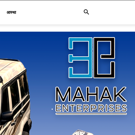
आस्था