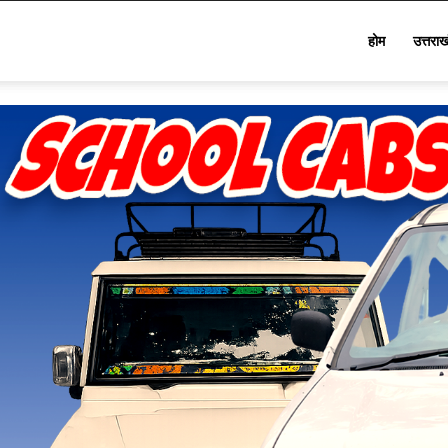
Star
होम
उत्तरा
Khabar