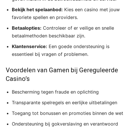
Bekijk het spelaanbod:
Kies een casino met jouw
favoriete spellen en providers.
Betaalopties:
Controleer of er veilige en snelle
betaalmethoden beschikbaar zijn.
Klantenservice:
Een goede ondersteuning is
essentieel bij vragen of problemen.
Voordelen van Gamen bij Gereguleerde
Casino’s
Bescherming tegen fraude en oplichting
Transparante spelregels en eerlijke uitbetalingen
Toegang tot bonussen en promoties binnen de wet
Ondersteuning bij gokverslaving en verantwoord