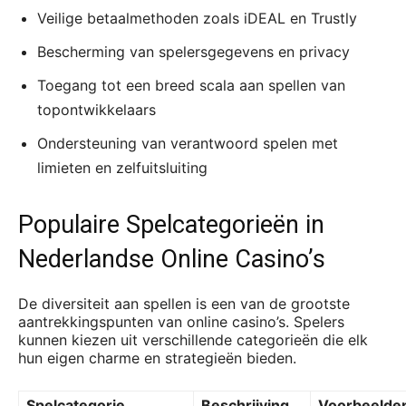
Veilige betaalmethoden zoals iDEAL en Trustly
Bescherming van spelersgegevens en privacy
Toegang tot een breed scala aan spellen van
topontwikkelaars
Ondersteuning van verantwoord spelen met
limieten en zelfuitsluiting
Populaire Spelcategorieën in
Nederlandse Online Casino’s
De diversiteit aan spellen is een van de grootste
aantrekkingspunten van online casino’s. Spelers
kunnen kiezen uit verschillende categorieën die elk
hun eigen charme en strategieën bieden.
Spelcategorie
Beschrijving
Voorbeelde