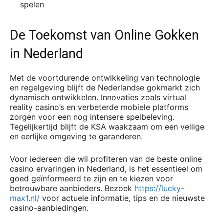
spelen
De Toekomst van Online Gokken
in Nederland
Met de voortdurende ontwikkeling van technologie
en regelgeving blijft de Nederlandse gokmarkt zich
dynamisch ontwikkelen. Innovaties zoals virtual
reality casino’s en verbeterde mobiele platforms
zorgen voor een nog intensere spelbeleving.
Tegelijkertijd blijft de KSA waakzaam om een veilige
en eerlijke omgeving te garanderen.
Voor iedereen die wil profiteren van de beste online
casino ervaringen in Nederland, is het essentieel om
goed geïnformeerd te zijn en te kiezen voor
betrouwbare aanbieders. Bezoek
https://lucky-
max1.nl/
voor actuele informatie, tips en de nieuwste
casino-aanbiedingen.