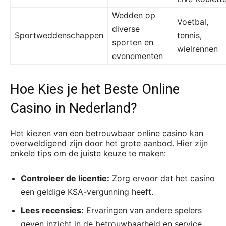
Wedden op
Voetbal,
diverse
Sportweddenschappen
tennis,
sporten en
wielrennen
evenementen
Hoe Kies je het Beste Online
Casino in Nederland?
Het kiezen van een betrouwbaar online casino kan
overweldigend zijn door het grote aanbod. Hier zijn
enkele tips om de juiste keuze te maken:
Controleer de licentie:
Zorg ervoor dat het casino
een geldige KSA-vergunning heeft.
Lees recensies:
Ervaringen van andere spelers
geven inzicht in de betrouwbaarheid en service.