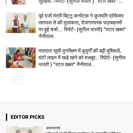
सुर्खियां.. रिपोर्ट- (सुनील भारती ) “स्टार खबर ”...
पूर्व दर्जा मंत्री बिट्टू कर्नाटक ने कुलपति प्रोफेसर
सतपाल से की मुलाकात, रोजगारपरक पाठ्यक्रमों
पर हुई चर्चा…. रिपोर्ट- (सुनील भारती) “स्टार खबर”
नैनीताल.
मतदाता सूची पुनरीक्षण में बुजुर्गों की बढ़ी मुश्किलें,
घंटों लाइन में खड़े रहने को मजबूर… रिपोर्ट- (सुनील
भारती ) “स्टार खबर” नैनीताल..
EDITOR PICKS
अंतरराष्ट्रीय