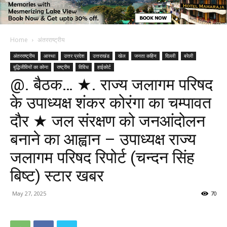
Home
अंतरराष्ट्रीय
अंतरराष्ट्रीय
आस्था
उत्तर प्रदेश
उत्तराखंड
खेल
जनता कहिन
दिल्ली
बरेली
बुद्धिजीवियों का कोना
राष्ट्रीय
विविध
हाईकोर्ट
@. बैठक… ★. राज्य जलागम परिषद
के उपाध्यक्ष शंकर कोरंगा का चम्पावत
दौर ★ जल संरक्षण को जनआंदोलन
बनाने का आह्वान – उपाध्यक्ष राज्य
जलागम परिषद रिपोर्ट (चन्दन सिंह
बिष्ट) स्टार खबर
May 27, 2025
70