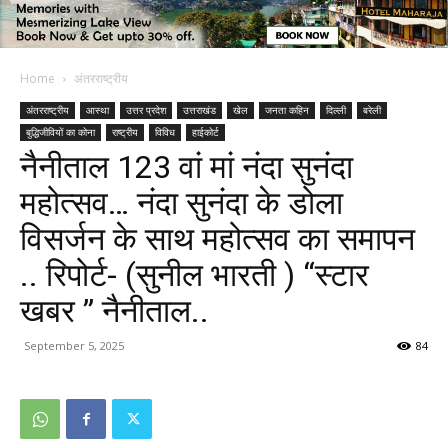
Home
अंतरराष्ट्रीय
अंतरराष्ट्रीय
आस्था
उत्तर प्रदेश
उत्तराखंड
खेल
जनता कहिन
दिल्ली
बरेली
बुद्धिजीवियों का कोना
राष्ट्रीय
विविध
हाईकोर्ट
नैनीताल 123 वां मां नंदा सुनंदा
महोत्सव… नंदा सुनंदा के डोला
विसर्जन के साथ महोत्सव का समापन
.. रिपोर्ट- (सुनील भारती ) “स्टार
खबर ” नैनीताल..
September 5, 2025
84