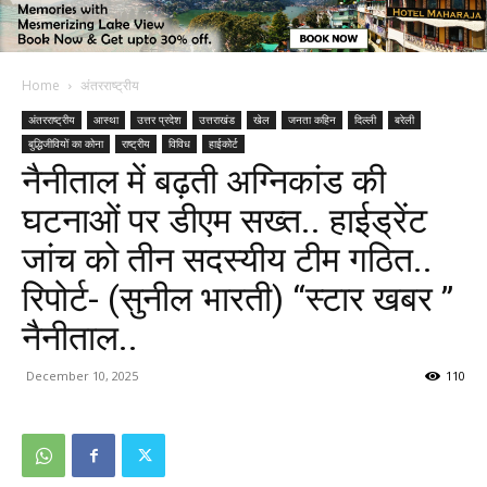
Home
अंतरराष्ट्रीय
अंतरराष्ट्रीय
आस्था
उत्तर प्रदेश
उत्तराखंड
खेल
जनता कहिन
दिल्ली
बरेली
बुद्धिजीवियों का कोना
राष्ट्रीय
विविध
हाईकोर्ट
नैनीताल में बढ़ती अग्निकांड की
घटनाओं पर डीएम सख्त.. हाईड्रेंट
जांच को तीन सदस्यीय टीम गठित..
रिपोर्ट- (सुनील भारती) “स्टार खबर ”
नैनीताल..
December 10, 2025
110