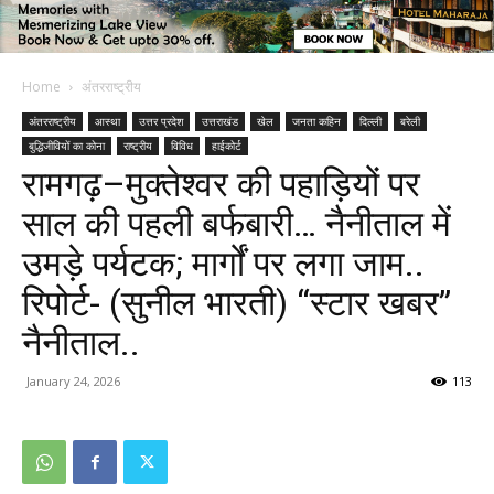
Home
अंतरराष्ट्रीय
अंतरराष्ट्रीय
आस्था
उत्तर प्रदेश
उत्तराखंड
खेल
जनता कहिन
दिल्ली
बरेली
बुद्धिजीवियों का कोना
राष्ट्रीय
विविध
हाईकोर्ट
रामगढ़–मुक्तेश्वर की पहाड़ियों पर
साल की पहली बर्फबारी… नैनीताल में
उमड़े पर्यटक; मार्गों पर लगा जाम..
रिपोर्ट- (सुनील भारती) “स्टार खबर”
नैनीताल..
January 24, 2026
113