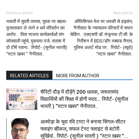
Previous article
Next article
भवाली में युवती लापता, युवक पर बहला-
ऑफिशियल मेल पर धमकी से हड़कंप,
फुसलाकर ले जाने व धर्म परिवर्तन का
नैनीताल के न्यायालय परिसरों में सघन
आरोप…. पिता भाजपा कार्यकर्ताओं संग
चेकिंग… एसएसपी डॉ. मंजूनाथ टी.सी. के
कोतवाली पहुंचे, मुकदमा दर्ज; तलाश में
निर्देशन में BDS/डॉग स्क्वाड तैनात,
दो टीमें रवाना… रिपोर्ट- (सुनील भारती)
पुलिस अलर्ट मोड पर… रिपोर्ट- (ब्यूरो)
“स्टार खबर ” नैनीताल..
“स्टार खबर” नैनीताल..
RELATED ARTICLES
MORE FROM AUTHOR
चैरिटी दौड़ में दौड़ेंगे 200 धावक, जरूरतमंद
विद्यार्थियों की शिक्षा में होगी मदद… रिपोर्ट- (सुनील
भारती ) “स्टार खबर” नैनीताल..
अल्मोड़ा के युवा रवि टम्टा ने बनाया सिंगल-सीटर
फ्लाइंग व्हीकल, सफल टेस्ट फ्लाइट से बटोरी
सुर्खियां.. रिपोर्ट- (सुनील भारती ) “स्टार खबर ”...