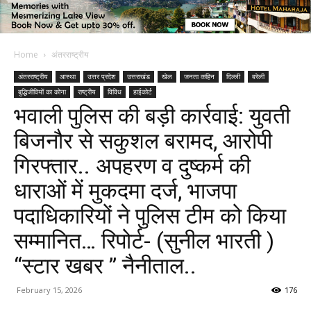
Home
अंतरराष्ट्रीय
अंतरराष्ट्रीय
आस्था
उत्तर प्रदेश
उत्तराखंड
खेल
जनता कहिन
दिल्ली
बरेली
बुद्धिजीवियों का कोना
राष्ट्रीय
विविध
हाईकोर्ट
भवाली पुलिस की बड़ी कार्रवाई: युवती
बिजनौर से सकुशल बरामद, आरोपी
गिरफ्तार.. अपहरण व दुष्कर्म की
धाराओं में मुकदमा दर्ज, भाजपा
पदाधिकारियों ने पुलिस टीम को किया
सम्मानित… रिपोर्ट- (सुनील भारती )
“स्टार खबर ” नैनीताल..
February 15, 2026
176