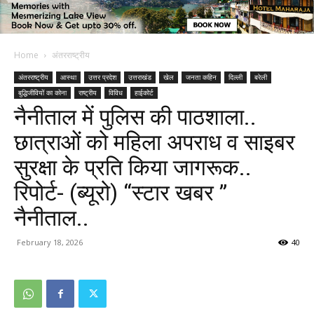
Home
अंतरराष्ट्रीय
अंतरराष्ट्रीय
आस्था
उत्तर प्रदेश
उत्तराखंड
खेल
जनता कहिन
दिल्ली
बरेली
बुद्धिजीवियों का कोना
राष्ट्रीय
विविध
हाईकोर्ट
नैनीताल में पुलिस की पाठशाला..
छात्राओं को महिला अपराध व साइबर
सुरक्षा के प्रति किया जागरूक..
रिपोर्ट- (ब्यूरो) “स्टार खबर ”
नैनीताल..
February 18, 2026
40