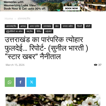
Home
अंतरराष्ट्रीय
अंतरराष्ट्रीय
आस्था
उत्तर प्रदेश
उत्तराखंड
खेल
जनता कहिन
दिल्ली
बरेली
बुद्धिजीवियों का कोना
राष्ट्रीय
विविध
हाईकोर्ट
उत्तराखंड का पारंपरिक त्योहार
फुलदेई… रिपोर्ट- (सुनील भारती )
“स्टार खबर” नैनीताल
March 15, 2026
37