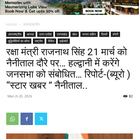
Home
अंतरराष्ट्रीय
अंतरराष्ट्रीय
आस्था
उत्तर प्रदेश
उत्तराखंड
खेल
जनता कहिन
दिल्ली
बरेली
बुद्धिजीवियों का कोना
राष्ट्रीय
विविध
हाईकोर्ट
रक्षा मंत्री राजनाथ सिंह 21 मार्च को
नैनीताल दौरे पर… हल्द्वानी में करेंगे
जनसभा को संबोधित… रिपोर्ट-(ब्यूरो )
“स्टार खबर ” नैनीताल..
March 20, 2026
82