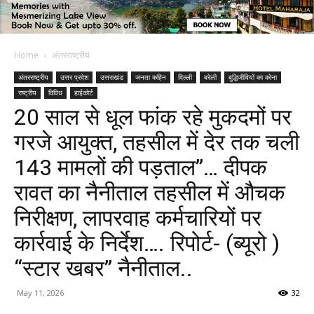
Home
अंतरराष्ट्रीय
अंतरराष्ट्रीय
उत्तर प्रदेश
उत्तराखंड
जनता कहिन
दिल्ली
बरेली
बुद्धिजीवियों का कोना
राष्ट्रीय
विविध
हाईकोर्ट
20 साल से धूल फांक रहे मुकदमों पर
गरजे आयुक्त, तहसील में देर तक चली
143 मामलों की पड़ताल”… दीपक
रावत का नैनीताल तहसील में औचक
निरीक्षण, लापरवाह कर्मचारियों पर
कार्रवाई के निर्देश…. रिपोर्ट- (ब्यूरो )
“स्टार खबर” नैनीताल..
May 11, 2026
32