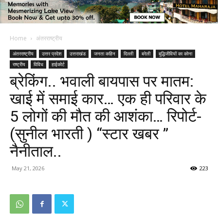
Home
अंतरराष्ट्रीय
अंतरराष्ट्रीय
उत्तर प्रदेश
उत्तराखंड
जनता कहिन
दिल्ली
बरेली
बुद्धिजीवियों का कोना
राष्ट्रीय
विविध
हाईकोर्ट
ब्रेकिंग.. भवाली बायपास पर मातम:
खाई में समाई कार… एक ही परिवार के
5 लोगों की मौत की आशंका… रिपोर्ट-
(सुनील भारती ) “स्टार खबर ”
नैनीताल..
May 21, 2026
223