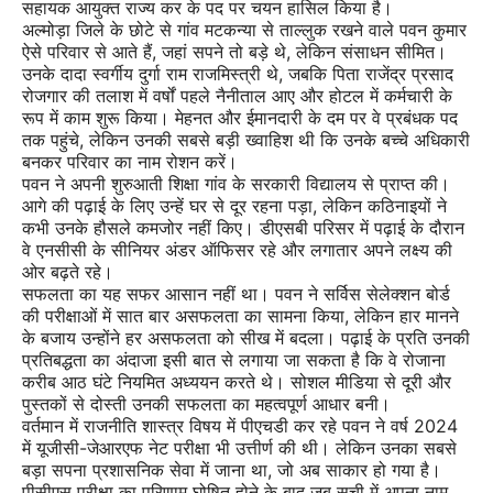
सहायक आयुक्त राज्य कर के पद पर चयन हासिल किया है।
अल्मोड़ा जिले के छोटे से गांव मटकन्या से ताल्लुक रखने वाले पवन कुमार
ऐसे परिवार से आते हैं, जहां सपने तो बड़े थे, लेकिन संसाधन सीमित।
उनके दादा स्वर्गीय दुर्गा राम राजमिस्त्री थे, जबकि पिता राजेंद्र प्रसाद
रोजगार की तलाश में वर्षों पहले नैनीताल आए और होटल में कर्मचारी के
रूप में काम शुरू किया। मेहनत और ईमानदारी के दम पर वे प्रबंधक पद
तक पहुंचे, लेकिन उनकी सबसे बड़ी ख्वाहिश थी कि उनके बच्चे अधिकारी
बनकर परिवार का नाम रोशन करें।
पवन ने अपनी शुरुआती शिक्षा गांव के सरकारी विद्यालय से प्राप्त की।
आगे की पढ़ाई के लिए उन्हें घर से दूर रहना पड़ा, लेकिन कठिनाइयों ने
कभी उनके हौसले कमजोर नहीं किए। डीएसबी परिसर में पढ़ाई के दौरान
वे एनसीसी के सीनियर अंडर ऑफिसर रहे और लगातार अपने लक्ष्य की
ओर बढ़ते रहे।
सफलता का यह सफर आसान नहीं था। पवन ने सर्विस सेलेक्शन बोर्ड
की परीक्षाओं में सात बार असफलता का सामना किया, लेकिन हार मानने
के बजाय उन्होंने हर असफलता को सीख में बदला। पढ़ाई के प्रति उनकी
प्रतिबद्धता का अंदाजा इसी बात से लगाया जा सकता है कि वे रोजाना
करीब आठ घंटे नियमित अध्ययन करते थे। सोशल मीडिया से दूरी और
पुस्तकों से दोस्ती उनकी सफलता का महत्वपूर्ण आधार बनी।
वर्तमान में राजनीति शास्त्र विषय में पीएचडी कर रहे पवन ने वर्ष 2024
में यूजीसी-जेआरएफ नेट परीक्षा भी उत्तीर्ण की थी। लेकिन उनका सबसे
बड़ा सपना प्रशासनिक सेवा में जाना था, जो अब साकार हो गया है।
पीसीएस परीक्षा का परिणाम घोषित होने के बाद जब सूची में अपना नाम