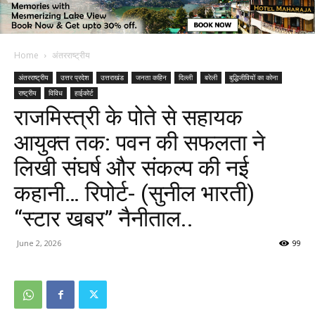
Home
अंतरराष्ट्रीय
अंतरराष्ट्रीय
उत्तर प्रदेश
उत्तराखंड
जनता कहिन
दिल्ली
बरेली
बुद्धिजीवियों का कोना
राष्ट्रीय
विविध
हाईकोर्ट
राजमिस्त्री के पोते से सहायक
आयुक्त तक: पवन की सफलता ने
लिखी संघर्ष और संकल्प की नई
कहानी… रिपोर्ट- (सुनील भारती)
“स्टार खबर” नैनीताल..
June 2, 2026
99