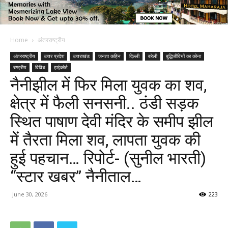
Home
अंतरराष्ट्रीय
अंतरराष्ट्रीय
उत्तर प्रदेश
उत्तराखंड
जनता कहिन
दिल्ली
बरेली
बुद्धिजीवियों का कोना
राष्ट्रीय
विविध
हाईकोर्ट
नैनीझील में फिर मिला युवक का शव,
क्षेत्र में फैली सनसनी.. ठंडी सड़क
स्थित पाषाण देवी मंदिर के समीप झील
में तैरता मिला शव, लापता युवक की
हुई पहचान… रिपोर्ट- (सुनील भारती)
“स्टार खबर” नैनीताल…
June 30, 2026
223