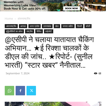
Home
अंतरराष्ट्रीय
अंतरराष्ट्रीय
आस्था
उत्तर प्रदेश
उत्तराखंड
खेल
जनता कहिन
दिल्ली
बरेली
बुद्धिजीवियों का कोना
राष्ट्रीय
विविध
हाईकोर्ट
@एसीपी ने चलाया यातायात चैकिंग
अभियान… ★ई रिक्शा चालकों के
डीएल की जांच.. ★रिपोर्ट- (सुनील
भारती) “स्टार खबर” नैनीताल…
September 7, 2024
68