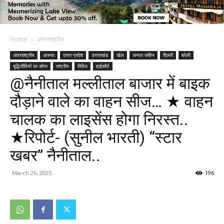
Home
अंतरराष्ट्रीय
अंतरराष्ट्रीय
आस्था
उत्तर प्रदेश
उत्तराखंड
खेल
जनता कहिन
दिल्ली
बरेली
बुद्धिजीवियों का कोना
राष्ट्रीय
विविध
हाईकोर्ट
@नैनीताल मल्लीताल बाजार में बाइक
दौड़ाने वाले का वाहन सीज… ★ वाहन
चालक का लाइसेंस होगा निरस्त..
★रिपोर्ट- (सुनील भारती) “स्टार
खबर” नैनीताल..
March 26, 2025
196