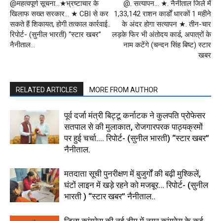
@महत्वपूर्ण सूचना…★भ्रष्टाचार के
@. सत्यापन… ★. नैनीताल जिले में
खिलाफ सख्त सरकार… ★ CBI से कर
1,33,142 राशन कार्डों धारकों 1 महीने
सकते हैं शिकायत, होगी तत्काल कार्रवाई..
के अंदर होगा सत्यापन ★. तीन-चार
रिपोर्ट- (सुनील भारती) “स्टार खबर”
लड़के फिर भी अंतोदय कार्ड, अपात्रों के
नैनीताल…
नाम कटेंगे (चन्दन सिंह बिष्ट) स्टार
खबर
RELATED ARTICLES
MORE FROM AUTHOR
पूर्व दर्जा मंत्री बिट्टू कर्नाटक ने कुलपति प्रोफेसर
सतपाल से की मुलाकात, रोजगारपरक पाठ्यक्रमों
पर हुई चर्चा…. रिपोर्ट- (सुनील भारती) “स्टार खबर”
नैनीताल.
मतदाता सूची पुनरीक्षण में बुजुर्गों की बढ़ी मुश्किलें,
घंटों लाइन में खड़े रहने को मजबूर… रिपोर्ट- (सुनील
भारती ) “स्टार खबर” नैनीताल..
जिला कांग्रेस की नई टीम में नगर कांग्रेस के कई