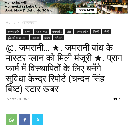
Home
अंतरराष्ट्रीय
अंतरराष्ट्रीय
आस्था
उत्तर प्रदेश
उत्तराखंड
खेल
जनता कहिन
दिल्ली
बरेली
बुद्धिजीवियों का कोना
राष्ट्रीय
विविध
हाईकोर्ट
@. जमरानी… ★. जमरानी बांध के
मास्टर प्लान को मिली मंजूरी ★. प्राग
फार्म में विस्थापितों के लिए बनेंगे
सुविधा केन्द्र रिपोर्ट (चन्दन सिंह
बिष्ट) स्टार खबर
March 28, 2025
46