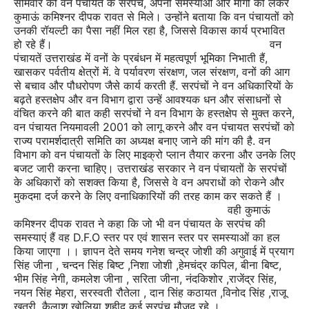
सोमवार को वन पंचायत के सरपंच, अपनी समस्याओं और मांगों को लेकर
कुमाऊं कमिश्नर दीपक रावत से मिले। उन्होंने बताया कि वन पंचायतों को
उनकी रॉयल्टी का पैसा नहीं मिल रहा है, जिससे विकास कार्य प्रभावित
हो रहे हैं।
वन
पंचायतें उत्तराखंड में वनों के प्रबंधन में महत्वपूर्ण भूमिका निभाती हैं,
खासकर पर्वतीय क्षेत्रों में. वे पर्यावरण संरक्षण, जल संरक्षण, वनों की आग
से बचाव और पौधरोपण जैसे कार्य करती हैं. सरपंचों ने वन अधिकारियों के
बढ़ते हस्तक्षेप और वन विभाग द्वारा उन्हें आवश्यक धन और संसाधनों से
वंचित करने की बात कही सरपंचों ने वन विभाग के हस्तक्षेप से मुक्त करने,
वन पंचायत नियमावली 2001 को लागू करने और वन पंचायत सरपंचों को
राज्य परामर्शदात्री समिति का अध्यक्ष बनाए जाने की मांग की है. वन
विभाग को वन पंचायतों के लिए माइक्रो प्लान तैयार करना और उनके लिए
बजट जारी करना चाहिए। उत्तराखंड सरकार ने वन पंचायतों के सरपंचों
के अधिकारों को सशक्त किया है, जिससे वे वन अपराधों को रोकने और
मुकदमा दर्ज करने के लिए वनाधिकारियों की तरह काम कर सकते हैं ।
वही कुमाऊं
कमिश्नर दीपक रावत ने कहा कि जो भी वन पंचायत के सरपंच की
समस्याएं हैं वह D.F.O स्तर पर एवं शासन स्तर पर समस्याओं का हल
किया जाएगा ।। ज्ञापन देते समय गनेश चन्द्र जोशी की अगुवाई में प्रयाग
सिंह जीना , चन्दन सिंह बिष्ट ,निशा जोशी ,हेमचंद्र कपिल, बीना बिष्ट,
भीम सिंह नेगी, कमलेश जीना , सरिता जीना, नंदकिशोर ,राजेंद्र सिंह,
नयन सिंह मेहरा, सरस्वती रौतेला , दान सिंह कठायत ,विनोद सिंह ,राजू
खत्री ,कैलाश खोलिया शहीद कई सरपंच मौजूद रहे ।