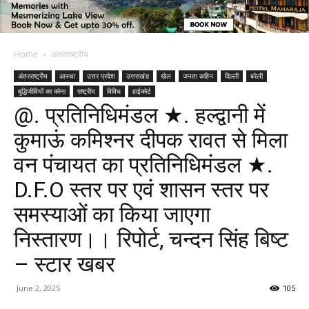
Home
अंतरराष्ट्रीय
अंतरराष्ट्रीय
आस्था
उत्तर प्रदेश
उत्तराखंड
खेल
जनता कहिन
दिल्ली
बरेली
बुद्धिजीवियों का कोना
राष्ट्रीय
विविध
हाईकोर्ट
@. प्रतिनिधिमंडल ★. हल्द्वानी में
कुमाऊं कमिश्नर दीपक रावत से मिला
वन पंचायत का प्रतिनिधिमंडल ★.
D.F.O स्तर पर एवं शासन स्तर पर
समस्याओं का किया जाएगा
निस्तारण।। रिपोर्ट, चन्दन सिंह बिष्ट
– स्टार खबर
June 2, 2025
105