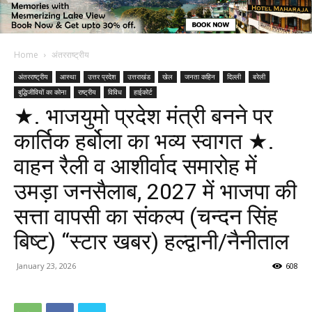
Home
अंतरराष्ट्रीय
अंतरराष्ट्रीय
आस्था
उत्तर प्रदेश
उत्तराखंड
खेल
जनता कहिन
दिल्ली
बरेली
बुद्धिजीवियों का कोना
राष्ट्रीय
विविध
हाईकोर्ट
★. भाजयुमो प्रदेश मंत्री बनने पर
कार्तिक हर्बोला का भव्य स्वागत ★.
वाहन रैली व आशीर्वाद समारोह में
उमड़ा जनसैलाब, 2027 में भाजपा की
सत्ता वापसी का संकल्प (चन्दन सिंह
बिष्ट) “स्टार खबर) हल्द्वानी/नैनीताल
January 23, 2026
608