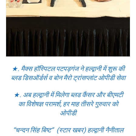
★. मैक्स हॉस्पिटल पटपड़गंज ने हल्द्वानी में शुरू की
ब्लड डिसऑर्डर्स व बोन मैरो ट्रांसप्लांट ओपीडी सेवा
★. अब हल्द्वानी में मिलेगा ब्लड कैंसर और बीएमटी
का विशेषज्ञ परामर्श, हर माह तीसरे गुरुवार को
ओपीडी
“चन्दन सिंह बिष्ट” (स्टार खबर) हल्द्वानी नैनीताल