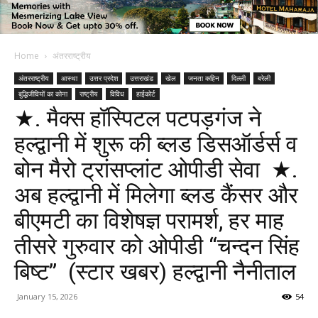
Home
अंतरराष्ट्रीय
अंतरराष्ट्रीय
आस्था
उत्तर प्रदेश
उत्तराखंड
खेल
जनता कहिन
दिल्ली
बरेली
बुद्धिजीवियों का कोना
राष्ट्रीय
विविध
हाईकोर्ट
★. मैक्स हॉस्पिटल पटपड़गंज ने
हल्द्वानी में शुरू की ब्लड डिसऑर्डर्स व
बोन मैरो ट्रांसप्लांट ओपीडी सेवा ★.
अब हल्द्वानी में मिलेगा ब्लड कैंसर और
बीएमटी का विशेषज्ञ परामर्श, हर माह
तीसरे गुरुवार को ओपीडी “चन्दन सिंह
बिष्ट” (स्टार खबर) हल्द्वानी नैनीताल
January 15, 2026
54