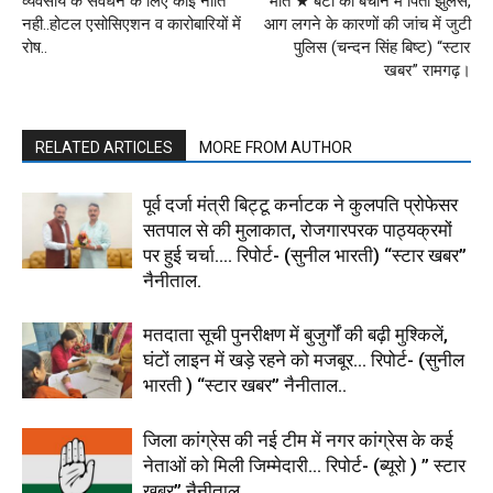
व्यवसाय के संवर्धन के लिए कोई नीति
मौत ★ बेटी को बचाने में पिता झुलसे,
नही..होटल एसोसिएशन व कारोबारियों में
आग लगने के कारणों की जांच में जुटी
रोष..
पुलिस (चन्दन सिंह बिष्ट) “स्टार
खबर” रामगढ़।
RELATED ARTICLES
MORE FROM AUTHOR
पूर्व दर्जा मंत्री बिट्टू कर्नाटक ने कुलपति प्रोफेसर
सतपाल से की मुलाकात, रोजगारपरक पाठ्यक्रमों
पर हुई चर्चा…. रिपोर्ट- (सुनील भारती) “स्टार खबर”
नैनीताल.
मतदाता सूची पुनरीक्षण में बुजुर्गों की बढ़ी मुश्किलें,
घंटों लाइन में खड़े रहने को मजबूर… रिपोर्ट- (सुनील
भारती ) “स्टार खबर” नैनीताल..
जिला कांग्रेस की नई टीम में नगर कांग्रेस के कई
नेताओं को मिली जिम्मेदारी… रिपोर्ट- (ब्यूरो ) ” स्टार
खबर” नैनीताल..