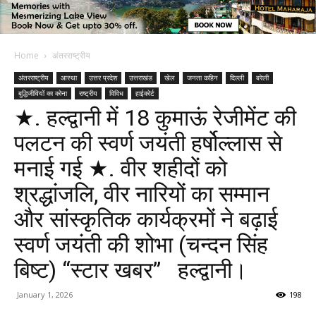
Home
अंतरराष्ट्रीय
अंतरराष्ट्रीय
आस्था
उत्तर प्रदेश
उत्तराखंड
खेल
जनता कहिन
दिल्ली
बरेली
बुद्धिजीवियों का कोना
राष्ट्रीय
विविध
हाईकोर्ट
★. हल्द्वानी में 18 कुमाऊं रेजीमेंट की
पलटन की स्वर्ण जयंती हर्षोल्लास से
मनाई गई ★. वीर शहीदों को
श्रद्धांजलि, वीर नारियों का सम्मान
और सांस्कृतिक कार्यक्रमों ने बढ़ाई
स्वर्ण जयंती की शोभा (चन्दन सिंह
बिष्ट) “स्टार खबर” हल्द्वानी।
January 1, 2026
198