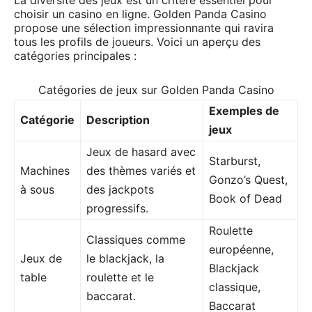
La diversité des jeux est un critère essentiel pour
choisir un casino en ligne. Golden Panda Casino
propose une sélection impressionnante qui ravira
tous les profils de joueurs. Voici un aperçu des
catégories principales :
Catégories de jeux sur Golden Panda Casino
Exemples de
Catégorie
Description
jeux
Jeux de hasard avec
Starburst,
Machines
des thèmes variés et
Gonzo’s Quest,
à sous
des jackpots
Book of Dead
progressifs.
Roulette
Classiques comme
européenne,
Jeux de
le blackjack, la
Blackjack
table
roulette et le
classique,
baccarat.
Baccarat