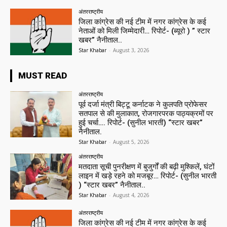
अंतरराष्ट्रीय
जिला कांग्रेस की नई टीम में नगर कांग्रेस के कई
नेताओं को मिली जिम्मेदारी… रिपोर्ट- (ब्यूरो ) ” स्टार
खबर” नैनीताल..
Star Khabar
-
August 3, 2026
MUST READ
अंतरराष्ट्रीय
पूर्व दर्जा मंत्री बिट्टू कर्नाटक ने कुलपति प्रोफेसर
सतपाल से की मुलाकात, रोजगारपरक पाठ्यक्रमों पर
हुई चर्चा…. रिपोर्ट- (सुनील भारती) “स्टार खबर”
नैनीताल.
Star Khabar
-
August 5, 2026
अंतरराष्ट्रीय
मतदाता सूची पुनरीक्षण में बुजुर्गों की बढ़ी मुश्किलें, घंटों
लाइन में खड़े रहने को मजबूर… रिपोर्ट- (सुनील भारती
) “स्टार खबर” नैनीताल..
Star Khabar
-
August 4, 2026
अंतरराष्ट्रीय
जिला कांग्रेस की नई टीम में नगर कांग्रेस के कई