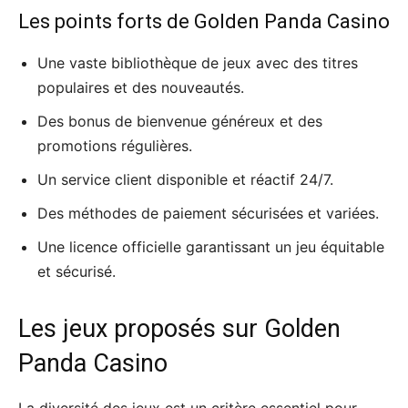
Les points forts de Golden Panda Casino
Une vaste bibliothèque de jeux avec des titres
populaires et des nouveautés.
Des bonus de bienvenue généreux et des
promotions régulières.
Un service client disponible et réactif 24/7.
Des méthodes de paiement sécurisées et variées.
Une licence officielle garantissant un jeu équitable
et sécurisé.
Les jeux proposés sur Golden
Panda Casino