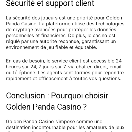
Sécurité et support client
La sécurité des joueurs est une priorité pour Golden
Panda Casino. La plateforme utilise des technologies
de cryptage avancées pour protéger les données
personnelles et financières. De plus, le casino est
régulé par une autorité reconnue, garantissant un
environnement de jeu fiable et équitable.
En cas de besoin, le service client est accessible 24
heures sur 24, 7 jours sur 7, via chat en direct, email
ou téléphone. Les agents sont formés pour répondre
rapidement et efficacement à toutes vos questions.
Conclusion : Pourquoi choisir
Golden Panda Casino ?
Golden Panda Casino s’impose comme une
destination incontournable pour les amateurs de jeux