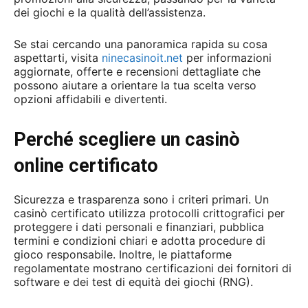
dei giochi e la qualità dell’assistenza.
Se stai cercando una panoramica rapida su cosa
aspettarti, visita
ninecasinoit.net
per informazioni
aggiornate, offerte e recensioni dettagliate che
possono aiutare a orientare la tua scelta verso
opzioni affidabili e divertenti.
Perché scegliere un casinò
online certificato
Sicurezza e trasparenza sono i criteri primari. Un
casinò certificato utilizza protocolli crittografici per
proteggere i dati personali e finanziari, pubblica
termini e condizioni chiari e adotta procedure di
gioco responsabile. Inoltre, le piattaforme
regolamentate mostrano certificazioni dei fornitori di
software e dei test di equità dei giochi (RNG).