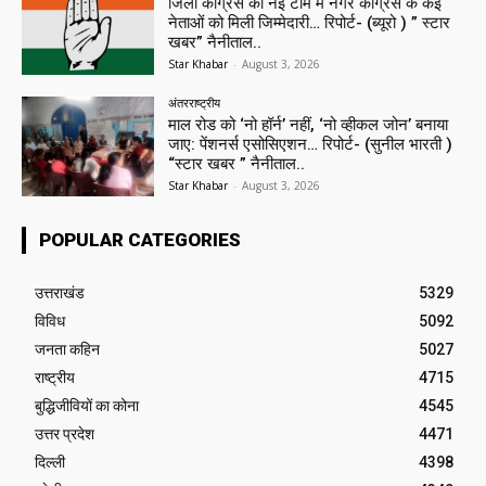
जिला कांग्रेस की नई टीम में नगर कांग्रेस के कई
नेताओं को मिली जिम्मेदारी… रिपोर्ट- (ब्यूरो ) ” स्टार
खबर” नैनीताल..
Star Khabar
-
August 3, 2026
अंतरराष्ट्रीय
माल रोड को ‘नो हॉर्न’ नहीं, ‘नो व्हीकल जोन’ बनाया
जाए: पेंशनर्स एसोसिएशन… रिपोर्ट- (सुनील भारती )
“स्टार खबर ” नैनीताल..
Star Khabar
-
August 3, 2026
POPULAR CATEGORIES
उत्तराखंड
5329
विविध
5092
जनता कहिन
5027
राष्ट्रीय
4715
बुद्धिजीवियों का कोना
4545
उत्तर प्रदेश
4471
दिल्ली
4398