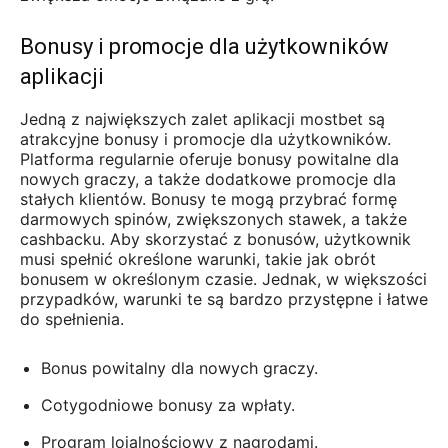
Bonusy i promocje dla użytkowników
aplikacji
Jedną z największych zalet aplikacji mostbet są
atrakcyjne bonusy i promocje dla użytkowników.
Platforma regularnie oferuje bonusy powitalne dla
nowych graczy, a także dodatkowe promocje dla
stałych klientów. Bonusy te mogą przybrać formę
darmowych spinów, zwiększonych stawek, a także
cashbacku. Aby skorzystać z bonusów, użytkownik
musi spełnić określone warunki, takie jak obrót
bonusem w określonym czasie. Jednak, w większości
przypadków, warunki te są bardzo przystępne i łatwe
do spełnienia.
Bonus powitalny dla nowych graczy.
Cotygodniowe bonusy za wpłaty.
Program lojalnościowy z nagrodami.