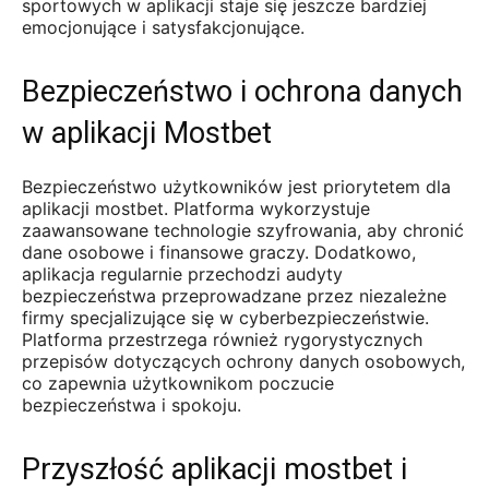
sportowych w aplikacji staje się jeszcze bardziej
emocjonujące i satysfakcjonujące.
Bezpieczeństwo i ochrona danych
w aplikacji Mostbet
Bezpieczeństwo użytkowników jest priorytetem dla
aplikacji mostbet. Platforma wykorzystuje
zaawansowane technologie szyfrowania, aby chronić
dane osobowe i finansowe graczy. Dodatkowo,
aplikacja regularnie przechodzi audyty
bezpieczeństwa przeprowadzane przez niezależne
firmy specjalizujące się w cyberbezpieczeństwie.
Platforma przestrzega również rygorystycznych
przepisów dotyczących ochrony danych osobowych,
co zapewnia użytkownikom poczucie
bezpieczeństwa i spokoju.
Przyszłość aplikacji mostbet i