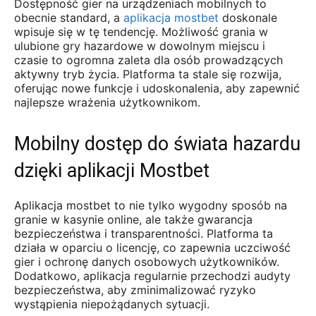
Dostępność gier na urządzeniach mobilnych to
obecnie standard, a
aplikacja mostbet
doskonale
wpisuje się w tę tendencję. Możliwość grania w
ulubione gry hazardowe w dowolnym miejscu i
czasie to ogromna zaleta dla osób prowadzących
aktywny tryb życia. Platforma ta stale się rozwija,
oferując nowe funkcje i udoskonalenia, aby zapewnić
najlepsze wrażenia użytkownikom.
Mobilny dostęp do świata hazardu
dzięki aplikacji Mostbet
Aplikacja mostbet to nie tylko wygodny sposób na
granie w kasynie online, ale także gwarancja
bezpieczeństwa i transparentności. Platforma ta
działa w oparciu o licencję, co zapewnia uczciwość
gier i ochronę danych osobowych użytkowników.
Dodatkowo, aplikacja regularnie przechodzi audyty
bezpieczeństwa, aby zminimalizować ryzyko
wystąpienia niepożądanych sytuacji.