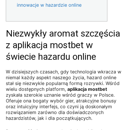
innowacje w hazardzie online
Niezwykły aromat szczęścia
z aplikacja mostbet w
świecie hazardu online
W dzisiejszych czasach, gdy technologia wkracza w
niemal każdy aspekt naszego życia, hazard online
stał się niezwykle popularną formą rozrywki. Wśród
wielu dostępnych platform,
aplikacja mostbet
zyskała szerokie uznanie wśród graczy w Polsce.
Oferuje ona bogaty wybór gier, atrakcyjne bonusy
oraz intuicyjny interfejs, co czyni ją doskonałym
rozwiązaniem zarówno dla doświadczonych
hazardzistów, jak i dla początkujących.