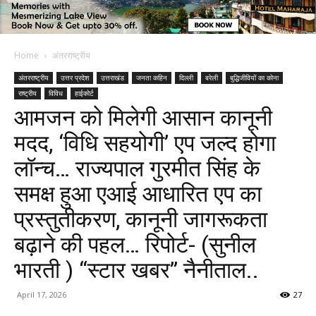
Home
अंतरराष्ट्रीय
अंतरराष्ट्रीय
उत्तर प्रदेश
उत्तराखंड
जनता कहिन
दिल्ली
बरेली
बुद्धिजीवियों का कोना
राष्ट्रीय
विविध
हाईकोर्ट
आमजन को मिलेगी आसान कानूनी
मदद, ‘विधि सहयोगी’ एप जल्द होगा
लॉन्च… राज्यपाल गुरमीत सिंह के
समक्ष हुआ एआई आधारित एप का
प्रस्तुतीकरण, कानूनी जागरूकता
बढ़ाने की पहल… रिपोर्ट- (सुनील
भारती ) “स्टार खबर” नैनीताल..
April 17, 2026
27