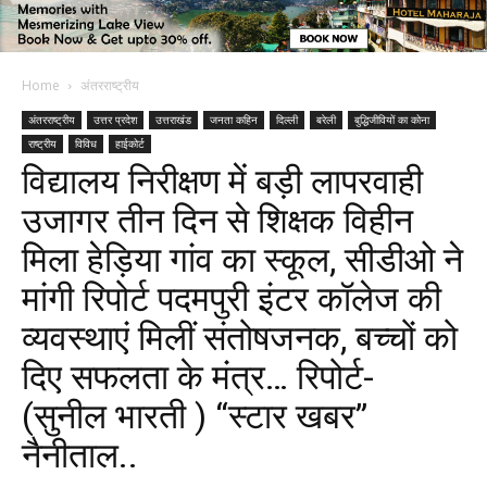
Home
अंतरराष्ट्रीय
अंतरराष्ट्रीय
उत्तर प्रदेश
उत्तराखंड
जनता कहिन
दिल्ली
बरेली
बुद्धिजीवियों का कोना
राष्ट्रीय
विविध
हाईकोर्ट
विद्यालय निरीक्षण में बड़ी लापरवाही
उजागर तीन दिन से शिक्षक विहीन
मिला हेड़िया गांव का स्कूल, सीडीओ ने
मांगी रिपोर्ट पदमपुरी इंटर कॉलेज की
व्यवस्थाएं मिलीं संतोषजनक, बच्चों को
दिए सफलता के मंत्र… रिपोर्ट-
(सुनील भारती ) “स्टार खबर”
नैनीताल..