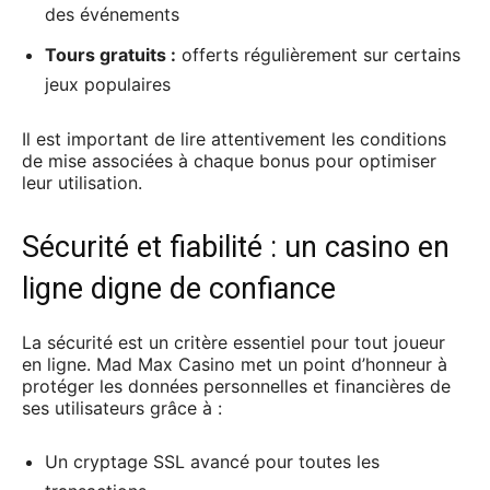
des événements
Tours gratuits :
offerts régulièrement sur certains
jeux populaires
Il est important de lire attentivement les conditions
de mise associées à chaque bonus pour optimiser
leur utilisation.
Sécurité et fiabilité : un casino en
ligne digne de confiance
La sécurité est un critère essentiel pour tout joueur
en ligne. Mad Max Casino met un point d’honneur à
protéger les données personnelles et financières de
ses utilisateurs grâce à :
Un cryptage SSL avancé pour toutes les