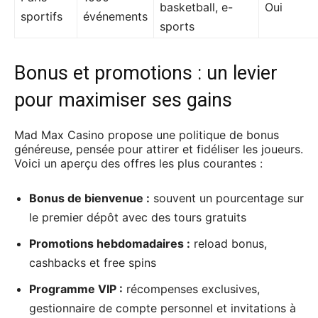
basketball, e-
Oui
sportifs
événements
sports
Bonus et promotions : un levier
pour maximiser ses gains
Mad Max Casino propose une politique de bonus
généreuse, pensée pour attirer et fidéliser les joueurs.
Voici un aperçu des offres les plus courantes :
Bonus de bienvenue :
souvent un pourcentage sur
le premier dépôt avec des tours gratuits
Promotions hebdomadaires :
reload bonus,
cashbacks et free spins
Programme VIP :
récompenses exclusives,
gestionnaire de compte personnel et invitations à