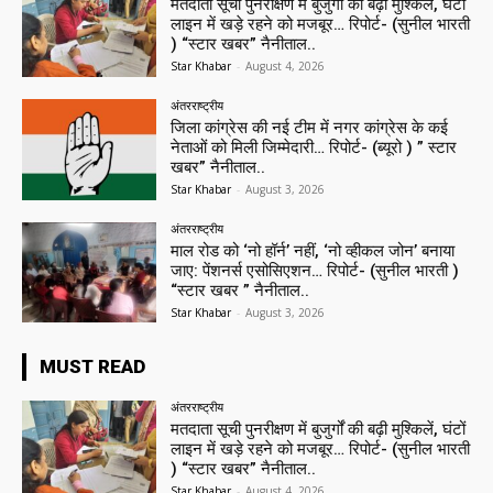
मतदाता सूची पुनरीक्षण में बुजुर्गों की बढ़ी मुश्किलें, घंटों
लाइन में खड़े रहने को मजबूर… रिपोर्ट- (सुनील भारती
) “स्टार खबर” नैनीताल..
Star Khabar
-
August 4, 2026
अंतरराष्ट्रीय
जिला कांग्रेस की नई टीम में नगर कांग्रेस के कई
नेताओं को मिली जिम्मेदारी… रिपोर्ट- (ब्यूरो ) ” स्टार
खबर” नैनीताल..
Star Khabar
-
August 3, 2026
अंतरराष्ट्रीय
माल रोड को ‘नो हॉर्न’ नहीं, ‘नो व्हीकल जोन’ बनाया
जाए: पेंशनर्स एसोसिएशन… रिपोर्ट- (सुनील भारती )
“स्टार खबर ” नैनीताल..
Star Khabar
-
August 3, 2026
MUST READ
अंतरराष्ट्रीय
मतदाता सूची पुनरीक्षण में बुजुर्गों की बढ़ी मुश्किलें, घंटों
लाइन में खड़े रहने को मजबूर… रिपोर्ट- (सुनील भारती
) “स्टार खबर” नैनीताल..
Star Khabar
-
August 4, 2026