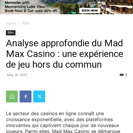
Home
विविध
विविध
Analyse approfondie du Mad
Max Casino : une expérience
de jeu hors du commun
May 20, 2025
3
Le secteur des casinos en ligne connaît une
croissance exponentielle, avec des plateformes
innovantes qui captivent chaque jour de nouveaux
joueurs. Parmi elles, Mad Max Casino se démarque