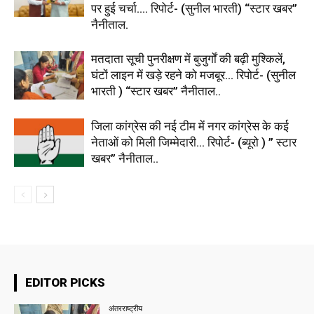
पर हुई चर्चा…. रिपोर्ट- (सुनील भारती) “स्टार खबर”
नैनीताल.
मतदाता सूची पुनरीक्षण में बुजुर्गों की बढ़ी मुश्किलें,
घंटों लाइन में खड़े रहने को मजबूर… रिपोर्ट- (सुनील
भारती ) “स्टार खबर” नैनीताल..
जिला कांग्रेस की नई टीम में नगर कांग्रेस के कई
नेताओं को मिली जिम्मेदारी… रिपोर्ट- (ब्यूरो ) ” स्टार
खबर” नैनीताल..
EDITOR PICKS
अंतरराष्ट्रीय