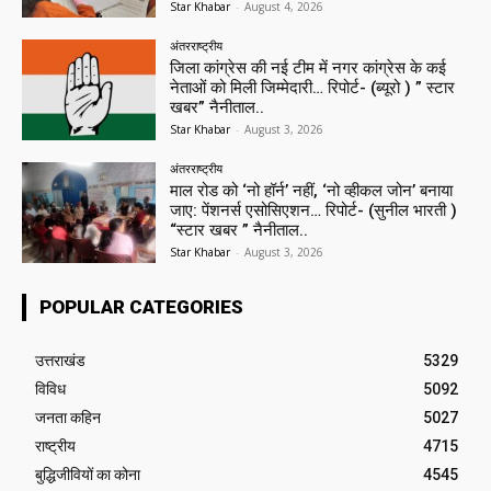
Star Khabar
-
August 4, 2026
अंतरराष्ट्रीय
जिला कांग्रेस की नई टीम में नगर कांग्रेस के कई
नेताओं को मिली जिम्मेदारी… रिपोर्ट- (ब्यूरो ) ” स्टार
खबर” नैनीताल..
Star Khabar
-
August 3, 2026
अंतरराष्ट्रीय
माल रोड को ‘नो हॉर्न’ नहीं, ‘नो व्हीकल जोन’ बनाया
जाए: पेंशनर्स एसोसिएशन… रिपोर्ट- (सुनील भारती )
“स्टार खबर ” नैनीताल..
Star Khabar
-
August 3, 2026
POPULAR CATEGORIES
उत्तराखंड
5329
विविध
5092
जनता कहिन
5027
राष्ट्रीय
4715
बुद्धिजीवियों का कोना
4545