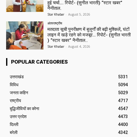
हुई चर्चा…. रिपोर्ट- (सुनील भारती) “स्टार खबर”
नैनीताल.
Star Khabar
-
August 5, 2026
अंतरराष्ट्रीय
मतदाता सूची पुनरीक्षण में बुजुर्गों की बढ़ी मुश्किलें, घंटों
लाइन में खड़े रहने को मजबूर… रिपोर्ट- (सुनील भारती
) “स्टार खबर” नैनीताल..
Star Khabar
-
August 4, 2026
POPULAR CATEGORIES
उत्तराखंड
5331
विविध
5094
जनता कहिन
5029
राष्ट्रीय
4717
बुद्धिजीवियों का कोना
4547
उत्तर प्रदेश
4473
दिल्ली
4400
बरेली
4342