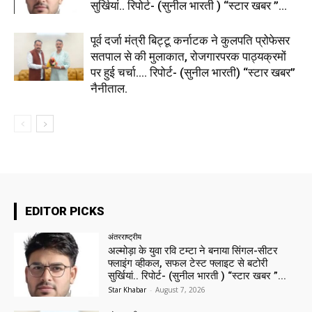
सुर्खियां.. रिपोर्ट- (सुनील भारती ) “स्टार खबर ”...
पूर्व दर्जा मंत्री बिट्टू कर्नाटक ने कुलपति प्रोफेसर
सतपाल से की मुलाकात, रोजगारपरक पाठ्यक्रमों
पर हुई चर्चा…. रिपोर्ट- (सुनील भारती) “स्टार खबर”
नैनीताल.
EDITOR PICKS
अंतरराष्ट्रीय
अल्मोड़ा के युवा रवि टम्टा ने बनाया सिंगल-सीटर
फ्लाइंग व्हीकल, सफल टेस्ट फ्लाइट से बटोरी
सुर्खियां.. रिपोर्ट- (सुनील भारती ) “स्टार खबर ”...
Star Khabar
-
August 7, 2026