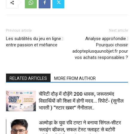
Previous article
Next article
Les subtilités du jeu en ligne :
Analyse approfondie :
entre passion et méfiance
Pourquoi choisir
adopteplusquunobjet.fr pour
vos achats responsables ?
RELATED ARTICLES
MORE FROM AUTHOR
चैरिटी दौड़ में दौड़ेंगे 200 धावक, जरूरतमंद
विद्यार्थियों की शिक्षा में होगी मदद… रिपोर्ट- (सुनील
भारती ) “स्टार खबर” नैनीताल..
अल्मोड़ा के युवा रवि टम्टा ने बनाया सिंगल-सीटर
फ्लाइंग व्हीकल, सफल टेस्ट फ्लाइट से बटोरी